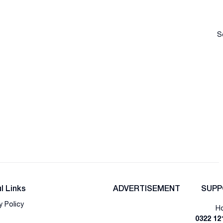
S
l Links
ADVERTISEMENT
SUPP
y Policy
Ho
0322 12