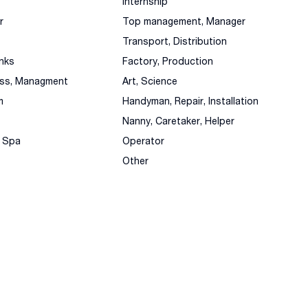
Internship
r
Top management, Manager
Transport, Distribution
nks
Factory, Production
ess, Managment
Art, Science
m
Handyman, Repair, Installation
Nanny, Caretaker, Helper
, Spa
Operator
Other