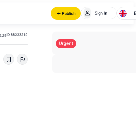
Sign In
Publish
ID 88233215
9:28
Urgent