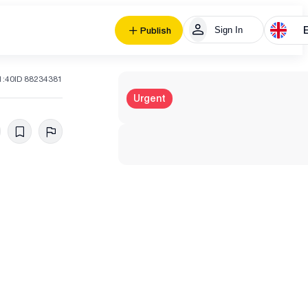
Sign In
Publish
1:40
ID 88234381
Urgent