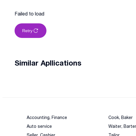
Failed to load
Retry
Similar Apllications
Accounting, Finance
Cook, Baker
Auto service
Waiter, Barte
Seller, Cashier
Tailor