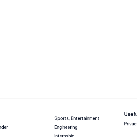
Usefu
Sports, Entertainment
Privac
nder
Engineering
Internship