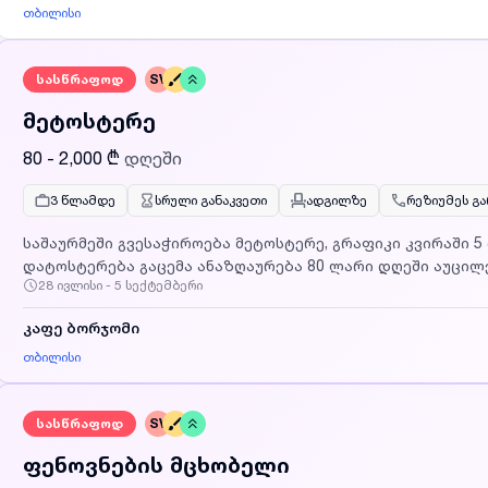
თბილისი
სასწრაფოდ
SV
მეტოსტერე
80 - 2,000 ₾
დღეში
3 წლამდე
სრული განაკვეთი
ადგილზე
რეზიუმეს გ
საშაურმეში გვესაჭიროება მეტოსტერე, გრაფიკი კვირაში 5 დღე მოვალეობები: შაურმის
დატოსტერება გაცემა ანაზღაურება 80 ლარი დღეში აუცილ
28 ივლისი - 5 სექტემბერი
გამოცდილება ხელფასი გაიცემა თვეში ორჯერ, საბანკო ანგარიშზე, ობიექტი მდებარეობს
თბილისის გასასვლელში თბილისი მოლთან ახლოს, ტრან
კაფე ბორჯომი
სარაჯიშვილის მეტროდან დაინტერესებული პირები დაგვიკავშირდით მითითებულ ნომერზე ან
გამოაგზავნეთ CV ფოტოსურათით მეილზე LLCBORJOMI@gm
თბილისი
ვაკანსიაზე აგზავნით CV_ს
სასწრაფოდ
SV
ფენოვნების მცხობელი