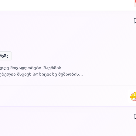
არეშე
ებელია მსგავს პოზიციაზე მუშაობის
სპორტირება უზრუნველყოფილია
ail.com აუცილებელია მიუთითოთ რომელ