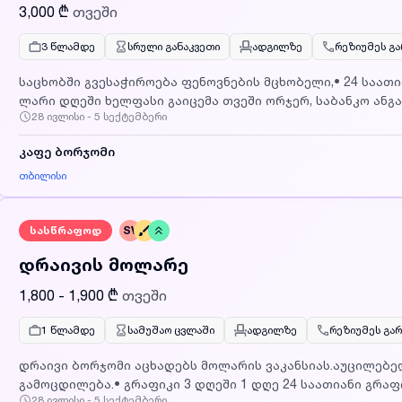
3,000 ₾
თვეში
3 წლამდე
სრული განაკვეთი
ადგილზე
რეზიუმეს გ
საცხობში გვესაჭიროება ფენოვნების მცხობელი,• 24 საათიანი 3 დღეში 1 დღე• ანაზღაურება 200
ლარი დღეში ხელფასი გაიცემა თვეში ორჯერ, საბანკო ანგ
28 ივლისი - 5 სექტემბერი
ნახევრადფენოვან ცომში პროდუქციის ცხობა (მცხობელს არ ეხება ცომისა და შიგთავსების
მომზადბა);• გამოცდილება აუცილებელია.ობიექტი მდება
კაფე ბორჯომი
მოლთან ახლოს, ტრანსპორტირება უზრუნველყოფილია სა
პირები დაგვიკავშირდით მითითებულ ნომერზე ან გამოაგ
თბილისი
LLCBORJOMI@gmail.com, აუცილებელია მიუთითოთ რომელ ვა
სასწრაფოდ
SV
დრაივის მოლარე
1,800 - 1,900 ₾
თვეში
1 წლამდე
სამუშაო ცვლაში
ადგილზე
რეზიუმეს გა
დრაივი ბორჯომი აცხადებს მოლარის ვაკანსიას.აუცილებელ
გამოცდილება.• გრაფიკი 3 დღეში 1 დღე 24 საათიანი გრაფ
28 ივლისი - 5 სექტემბერი