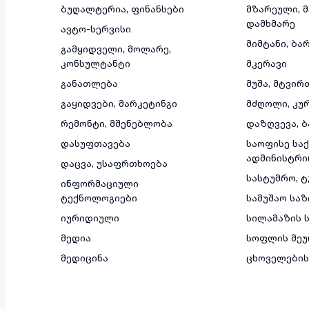
ბუღალტერია, ფინანსები
მზარეული, 
დამხმარე
ავტო-სერვისი
მიმტანი, ბა
გამყიდველი, მოლარე,
კონსულტანტი
მკერავი
განათლება
მუშა, მტვირ
გაყიდვები, მარკეტინგი
მძღოლი, კუ
რემონტი, მშენებლობა
დაზღვევა, ბ
დასუფთავება
საოფისე საქ
ადმინისტრი
დაცვა, უსაფრთხოება
სასტუმრო, 
ინფორმაციული
ტექნოლოგიები
სამუშაო სა
იურიდიული
სილამაზის ს
მედია
სოფლის მეუ
მედიცინა
ცხოველების