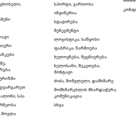
მცხობელი,
სპორტი, გართობა
კონფ
ინჟინერია
რმენი
სტაჟირება
მენეჯმენტი
თავი
ლოჯისტიკა, საწყობი
რიერი
ფაბრიკა, წარმოება
ანკები
ხელოვნება, მეცნიერება
მე,
ხელოსანი, შეკეთება,
რება
მონტაჟი
ტურიზმი
ძიძა, მომვლელი, დამხმარე
ზღვარგარეთ
მომხმარებლის მხარდაჭერა,
ალონი, სპა
კომუნიკაცია
რნეობა
სხვა
 მოვლა