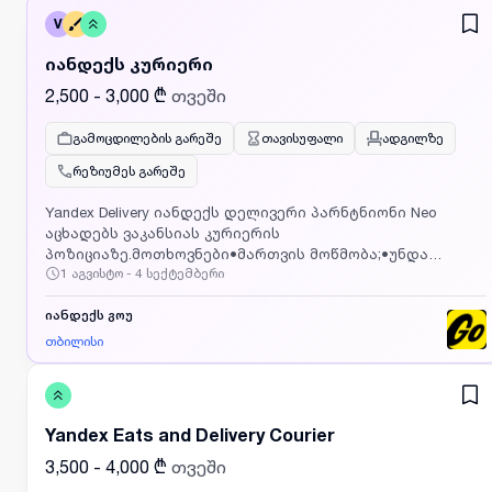
V
იანდექს კურიერი
2,500 - 3,000 ₾
თვეში
გამოცდილების გარეშე
თავისუფალი
ადგილზე
რეზიუმეს გარეშე
Yandex Delivery იანდექს დელივერი პარნტნიონი Neo
აცხადებს ვაკანსიას კურიერის
პოზიციაზე.მოთხოვნები•მართვის მოწმობა;•უნდა
1 აგვისტო - 4 სექტემბერი
გყავდეთ მოპედი ან მანქანა;•Android ან iphone
პლატფორმის ტელეფონი.პირობები•ანაზღაურება
გამომუშვებით 3000-4000 ლარი თვეში;•თავისუფალი
იანდექს გოუ
გრაფიკი ( იმუშავეთ როცა გინდათ და რამდენიც გინდათ
თბილისი
);•თანხის ჩარიცხვა ყოველდღე;•მხარდაჭერა
24/7;•რეგისტრაცია 5 წუთში, სახლიდან
გაუსვლელად;•დეტალური ინფორმაციისთვის
დაგვიკავშირდით ნომერზე ან გაიარეთ რეგისტრავია
Yandex Eats and Delivery Courier
საიტზე https://yandex-partner.ge/
3,500 - 4,000 ₾
თვეში