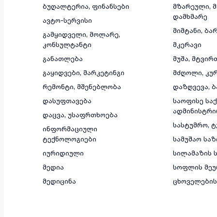
ბუღალტერია, ფინანსები
მზარეული, 
დამხმარე
ავტო-სერვისი
მიმტანი, ბა
გამყიდველი, მოლარე,
კონსულტანტი
მკერავი
განათლება
მუშა, მტვირ
გაყიდვები, მარკეტინგი
მძღოლი, კუ
რემონტი, მშენებლობა
დაზღვევა, ბ
დასუფთავება
საოფისე საქ
ადმინისტრი
დაცვა, უსაფრთხოება
სასტუმრო, 
ინფორმაციული
ტექნოლოგიები
სამუშაო სა
იურიდიული
სილამაზის ს
მედია
სოფლის მეუ
მედიცინა
ცხოველების