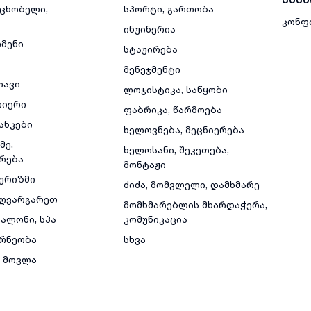
მცხობელი,
სპორტი, გართობა
კონფ
ინჟინერია
რმენი
სტაჟირება
მენეჯმენტი
თავი
ლოჯისტიკა, საწყობი
რიერი
ფაბრიკა, წარმოება
ანკები
ხელოვნება, მეცნიერება
მე,
ხელოსანი, შეკეთება,
რება
მონტაჟი
ტურიზმი
ძიძა, მომვლელი, დამხმარე
ზღვარგარეთ
მომხმარებლის მხარდაჭერა,
ალონი, სპა
კომუნიკაცია
რნეობა
სხვა
 მოვლა