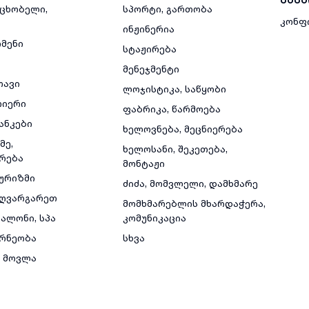
მცხობელი,
სპორტი, გართობა
კონფ
ინჟინერია
რმენი
სტაჟირება
მენეჯმენტი
თავი
ლოჯისტიკა, საწყობი
რიერი
ფაბრიკა, წარმოება
ანკები
ხელოვნება, მეცნიერება
მე,
ხელოსანი, შეკეთება,
რება
მონტაჟი
ტურიზმი
ძიძა, მომვლელი, დამხმარე
ზღვარგარეთ
მომხმარებლის მხარდაჭერა,
ალონი, სპა
კომუნიკაცია
რნეობა
სხვა
 მოვლა