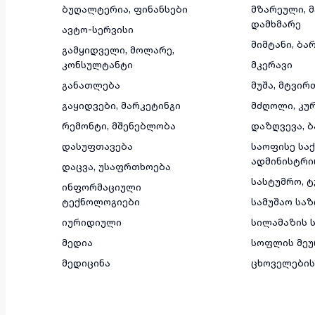
ბუღალტერია, ფინანსები
მზარეული, 
დამხმარე
ავტო-სერვისი
მიმტანი, ბა
გამყიდველი, მოლარე,
კონსულტანტი
მკერავი
განათლება
მუშა, მტვირ
გაყიდვები, მარკეტინგი
მძღოლი, კუ
რემონტი, მშენებლობა
დაზღვევა, ბ
დასუფთავება
საოფისე საქ
ადმინისტრი
დაცვა, უსაფრთხოება
სასტუმრო, 
ინფორმაციული
ტექნოლოგიები
სამუშაო სა
იურიდიული
სილამაზის ს
მედია
სოფლის მეუ
მედიცინა
ცხოველების