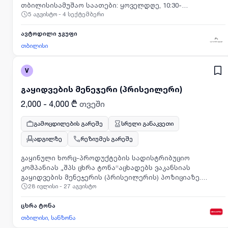
თბილისისამუშაო საათები: ყოველდღე, 10:30-
შემთხვევაში:📞 დაგვიკავშირდით: 577 29 51 42💬
5 აგვისტო - 4 სექტემბერი
19:00.საკვალიფიკაციო მოთხოვნები:მსგავს პოზიციაზე
მოგვწერეთ Facebook გვერდზე📧 გამოგზავნეთ რეზიუმე:
მუშაობის გამოცდილება ჩაითვლება
hrkedimomentum@gmail.com
უპირატესობად.დაგვიკავშირდით მითითებულ ნომერზე.
ავტოდილი ჯგუფი
თბილისი
V
გაყიდვების მენეჯერი (პრისეილერი)
2,000 - 4,000 ₾
თვეში
გამოცდილების გარეშე
სრული განაკვეთი
ადგილზე
რეზიუმეს გარეშე
გაყინული ხორც-პროდუქტების სადისტრიბუციო
კომპანიას „შპს ცხრა ტონა“აცხადებს ვაკანსიას
გაყიდვების მენეჯერის (პრისეილერის) პოზიციაზე.
28 ივლისი - 27 აგვისტო
სამუშაო განაკვეთი: სრული (ორშაბათიდან შაბათის
ჩთ_ით10:00სთ-დან 17:00სთ- მდე);სამუშაო ადგილი:
თბილისი. 5 თ.ერისთავის ქუჩა.კომპანია სთავაზობს
ცხრა ტონა
კანდიდატებს შემდეგ პირობებს: გეგმასთან მიბმულ
თბილისი, სანზონა
ანაზღაურებას (საშუალოდ 2000-4000 ლარი); სამოტივაციო