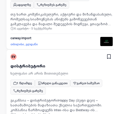
ადგილზე
რეზიუმეს გარეშე
თუ ხართ კომუნიკაბელური, აქტიური და მიზანდასახული,
რომელსაც სიამოვნებას ანიჭებს გამოწვევებთან
გამკლავება და მაღალი შედეგების მიღწევა, გთავაზობთ
6 აგვისტო - 5 სექტემბერი
შემოუერთდეთ შპს „ქარვეი იმპორტი“-ს გუნდს
გაყიდვების მენეჯერის პოზიციაზე. შპს „ქარვეი იმპორტი
“ წარმოადგენს ავტო იმპორტიორ კომპანიას, რომელიც
carway import
ორიენტირებულია მაღალხარისხიან სერვისის
თბილისი, გლდანი
წარმოებასა და მომხარებლების კმაყოფილების
უზრუნველყოფაზე საქართველოში.
SV
დისტრიბუტორი
ხელფასი არ არის მითითებული
1 წლამდე
სრული განაკვეთი
გარეთ სამუშაო
რეზიუმეს გარეშე
ვაკანსია – დისტრიბუტორიHappy Day (ჰეფი დეი) –
სათამაშოების მაღაზიათა ქსელია საქართველოში.
კომპანია წარმოადგენს Intex-ისა და Bestway-ის