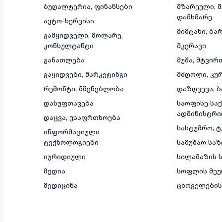
ბუღალტერია, ფინანსები
მზარეული, 
დამხმარე
ავტო-სერვისი
მიმტანი, ბა
გამყიდველი, მოლარე,
კონსულტანტი
მკერავი
განათლება
მუშა, მტვირ
გაყიდვები, მარკეტინგი
მძღოლი, კუ
რემონტი, მშენებლობა
დაზღვევა, ბ
დასუფთავება
საოფისე საქ
ადმინისტრი
დაცვა, უსაფრთხოება
სასტუმრო, 
ინფორმაციული
ტექნოლოგიები
სამუშაო სა
იურიდიული
სილამაზის ს
მედია
სოფლის მეუ
მედიცინა
ცხოველების