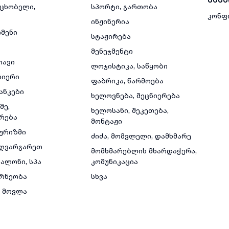
მცხობელი,
სპორტი, გართობა
კონფ
ინჟინერია
რმენი
სტაჟირება
მენეჯმენტი
თავი
ლოჯისტიკა, საწყობი
რიერი
ფაბრიკა, წარმოება
ანკები
ხელოვნება, მეცნიერება
მე,
ხელოსანი, შეკეთება,
რება
მონტაჟი
ტურიზმი
ძიძა, მომვლელი, დამხმარე
ზღვარგარეთ
მომხმარებლის მხარდაჭერა,
ალონი, სპა
კომუნიკაცია
რნეობა
სხვა
 მოვლა