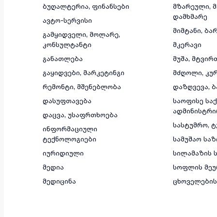
ბუღალტერია, ფინანსები
მზარეული, 
დამხმარე
ავტო-სერვისი
მიმტანი, ბა
გამყიდველი, მოლარე,
კონსულტანტი
მკერავი
განათლება
მუშა, მტვირ
გაყიდვები, მარკეტინგი
მძღოლი, კუ
რემონტი, მშენებლობა
დაზღვევა, ბ
დასუფთავება
საოფისე საქ
ადმინისტრი
დაცვა, უსაფრთხოება
სასტუმრო, 
ინფორმაციული
ტექნოლოგიები
სამუშაო სა
იურიდიული
სილამაზის ს
მედია
სოფლის მეუ
მედიცინა
ცხოველების