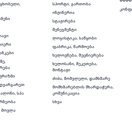
მცხობელი,
სპორტი, გართობა
კონფ
ინჟინერია
რმენი
სტაჟირება
მენეჯმენტი
თავი
ლოჯისტიკა, საწყობი
რიერი
ფაბრიკა, წარმოება
ანკები
ხელოვნება, მეცნიერება
მე,
ხელოსანი, შეკეთება,
რება
მონტაჟი
ტურიზმი
ძიძა, მომვლელი, დამხმარე
ზღვარგარეთ
მომხმარებლის მხარდაჭერა,
ალონი, სპა
კომუნიკაცია
რნეობა
სხვა
 მოვლა