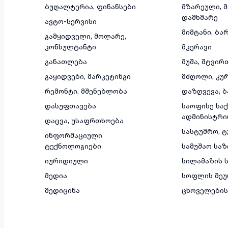
ბუღალტერია, ფინანსები
მზარეული, 
დამხმარე
ავტო-სერვისი
მიმტანი, ბა
გამყიდველი, მოლარე,
კონსულტანტი
მკერავი
განათლება
მუშა, მტვირ
გაყიდვები, მარკეტინგი
მძღოლი, კუ
რემონტი, მშენებლობა
დაზღვევა, ბ
დასუფთავება
საოფისე საქ
ადმინისტრი
დაცვა, უსაფრთხოება
სასტუმრო, 
ინფორმაციული
ტექნოლოგიები
სამუშაო სა
იურიდიული
სილამაზის ს
მედია
სოფლის მეუ
მედიცინა
ცხოველების