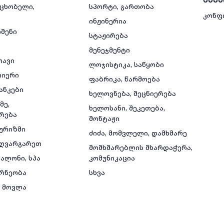
მცხობელი,
სპორტი, გართობა
კონფ
ინჟინერია
რმენი
სტაჟირება
მენეჯმენტი
თავი
ლოჯისტიკა, საწყობი
რიერი
ფაბრიკა, წარმოება
ანკები
ხელოვნება, მეცნიერება
მე,
ხელოსანი, შეკეთება,
რება
მონტაჟი
ტურიზმი
ძიძა, მომვლელი, დამხმარე
ზღვარგარეთ
მომხმარებლის მხარდაჭერა,
ალონი, სპა
კომუნიკაცია
რნეობა
სხვა
 მოვლა