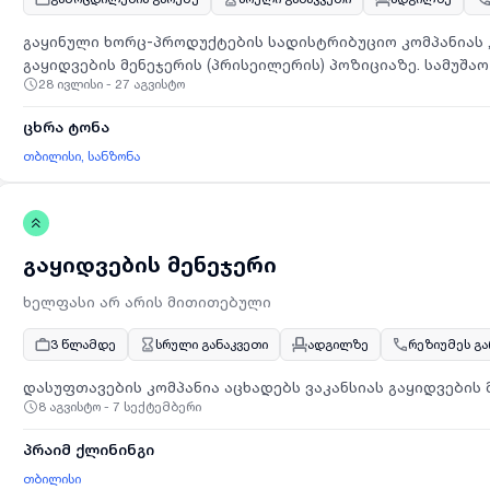
გაყინული ხორც-პროდუქტების სადისტრიბუციო კომპანიას „
გაყიდვების მენეჯერის (პრისეილერის) პოზიციაზე. სამუშა
28 ივლისი - 27 აგვისტო
შაბათის ჩთ_ით10:00სთ-დან 17:00სთ- მდე);სამუშაო ადგილი:
სთავაზობს კანდიდატებს შემდეგ პირობებს: გეგმასთან მი
ცხრა ტონა
4000 ლარი); სამოტივაციო ბონუსს; ჯანმრთელობის დაზღვევ
ხარჯს. მოვალეობები: არსებულ ობიექტებთან ურთიერთობა;
თბილისი, სანზონა
შესრულება. აუცილებელი მოთხოვნები: მართვის მოწმობა B კატეგორია; საკუთარი
ავტომობილი;პიროვნული თვისებები: პასუხისმგებლობის მ
შრომისმოყვარეობა; კომუნიკაბელურობა; გუნდურობა; ახალ
პროდუქციის პრეზენტაციის უნარი.მოვალეობები: უზრუნვ
გაყიდვების მენეჯერი
მოძიება; უზრუნველყოს არსებული ყველა სახის პროქდუქცი
პარტნიორებთან შეკვეთებისა და ანგარიშსწორების მუდმ
ხელფასი არ არის მითითებული
მომსახურების მაღალი დონე.დინტერესების შემთხვევაში გ
შემდეგ ელ. ფოსტის მისამართზე: rvatona@gmail.com
3 წლამდე
სრული განაკვეთი
ადგილზე
რეზიუმეს გ
დასუფთავების კომპანია აცხადებს ვაკანსიას გაყიდვების 
8 აგვისტო - 7 სექტემბერი
პრაიმ ქლინინგი
თბილისი