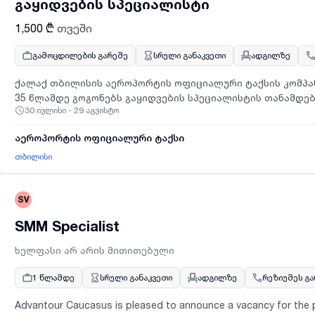
გაყიდვების სპეციალისტი
1,500 ₾
თვეში
გამოცდილების გარეშე
სრული განაკვეთი
ადგილზე
ქალაქ თბილისის აეროპორტის ოფიციალური ტაქსის კომპანია
35 წლამდე გოგონებს გაყიდვების სპეციალისტის თანამდებობაზე.
30 ივლისი - 29 აგვისტო
პროდუქტებისა და სერვისების დეტალური გაცნობა და მომ
კლიენტებთან კომუნიკაცია როგორც პირადად, ასევე სატ
აეროპორტის ოფიციალური ტაქსი
მომხმარებელთა საჭიროებების ანალიზი და მათთვის შესა
შეთავაზება; გაყიდვების პროცესის სრულყოფილი მართვა და დოკუმენტაციის წარმოება;
თბილისი
გაყიდვების გეგმების შესრულება და შედეგების პერიოდულ
მენეჯმენტთან.საკვალიფიკაციო მოთხოვნები და უნარები: უმაღლესი ან საშუალო განათლება
SV
(სტუდენტებიც განიხილებიან); კომუნიკაბელურობა და ეფექტური კომუნიკაციის უნარი; მოტივაცია
და სწრაფი სწავლის უნარი; კლიენტზე ორიენტირებული მიდგომა და პასუხისმგებლობის გრძნობა;
SMM Specialist
ქართულ ენაზე გამართული მეტყველება და წერა.გრაფიკი:10
დღე დასვენება);24 საათიანი ცვლები.უპირატესობები და ბენეფიტები: სრული
ხელფასი არ არის მითითებული
სტაბილური სამუშაო გარემო;კარიერული ზრდისა და პროფ
სასწავლო ტრენინგები გაყიდვებისა და მარკეტინგის მიმართულებით; მოტივაციუ
1 წლამდე
სრული განაკვეთი
ადგილზე
რეზიუმეს გ
დამატებითი სარგებელი შედეგებზეა დამოკიდებულია.პრ
ენების ცოდნა.
Advantour Caucasus is pleased to announce a vacancy for the 