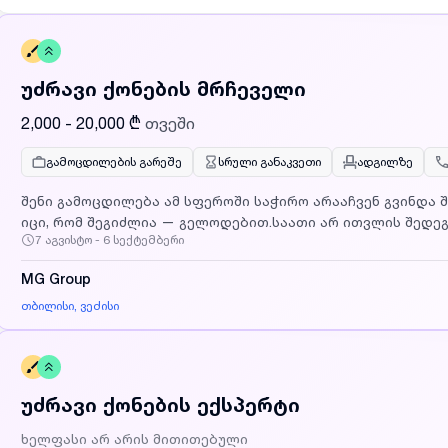
უძრავი ქონების მრჩეველი
2,000 - 20,000 ₾
თვეში
გამოცდილების გარეშე
სრული განაკვეთი
ადგილზე
შენი გამოცდილება ამ სფეროში საჭირო არააჩვენ გვინდა შ
იცი, რომ შეგიძლია — გელოდებით.საათი არ ითვლის შედეგს
7 აგვისტო - 6 სექტემბერი
ანაზღაურება პირველივე დღიდან — და ეს მხოლოდ დასაწ
ნულიდან.გაძლევთ სისტემას და გიტოვებთ სივრცეს, რომ იმ
MG Group
GROUP-ში შანსებს არ ეძებენ — აქ შანსებს ქმნიან.რას გ
ზემოთ, შენს განვითარებასთან ერთად 90% მდე;ტრენინგებ
თბილისი, ვეძისი
პროფესიონალამდე;ლეპტოპი, კორპორატიული ნომერი, ული
სტუდენტებისთვის იდეალურიც კი;შენზე მორგებული სამუშა
კარიერული წინსვლის შანსი უძრავ ქონებაში;საჩუქრები კვ
რომ შენ იმსახურებ.თუ შენ ხარ ადამიანი, ვინც:იცის, როგო
უძრავი ქონების ექსპერტი
ზარის, შეხვედრის და თავის წარმოჩენის;გეგმავს დროს და ითვლის არა საათებს, არამედ
შედეგებს;მოსწონს ზოგადად კომპიუტერთან მუშაობა და 
ხელფასი არ არის მითითებული