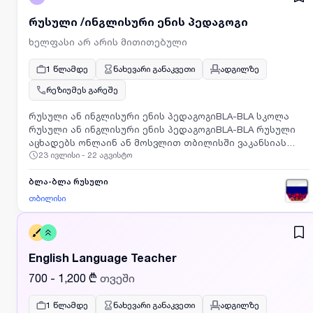
რუსული /ინგლისური ენის პედაგოგი
ხელფასი არ არის მითითებული
1 წლამდე
ნახევარი განაკვეთი
ადგილზე
რეზიუმეს გარეშე
რუსული ან ინგლისური ენის პედაგოგიBLA-BLA სკოლა
რუსული ან ინგლისური ენის პედაგოგიBLA-BLA რუსული
აცხადებს ონლაინ ან მოსვლით თბილისში ვაკანსიას
23 ივლისი - 22 აგვისტო
რუსულის ან ინგლისურის მცოდნეთათთვის, სალაპარაკო
რუსულის ან ინგლისურის ენის პედაგოგის
პოზიციაზესახლიდან ონლაინ ჩაატარებთ გაკვეთილებს
ბლა-ბლა რუსული
ან მოხვალთ პეკინის ქუჩაზე ნახევარ განაკვეთზე
თბილისი
საღამოობით;ძირითადი მოთხოვნები:
კომუნიკაბელური;პასუხისმგებლიანი;აქტიური და
შრომისმოყვარე.გამოცდილება ან ლინგვისტის დიპლომი
არ არის საჭირო!ჩვენ დაგატრენინგებთ თუ როგორ
English Language Teacher
ასწავლოთ ჩვენი მეთოდით.გრაფიკი:შესაძლებელია
ნახევარ განაკვეთზეც მუშაობა.ასევე განიხილება
700 - 1,200 ₾
თვეში
სტუდენტებისთვისაც მორგებული
გრაფიკიც.დაინტერესების შემთხვევაში გამოაგზავნეთ
1 წლამდე
ნახევარი განაკვეთი
ადგილზე