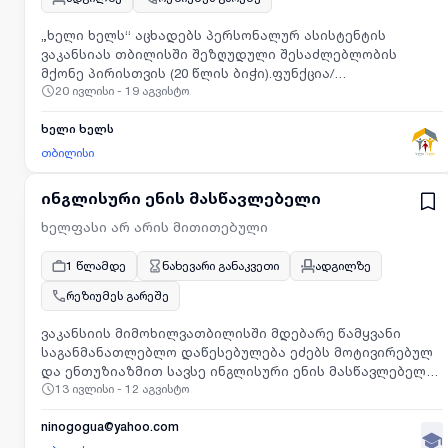
„ხელი ხელს“ აცხადებს პერსონალურ ასისტენტის
ვაკანსიას თბილისში შეზღუდული შესაძლებლობის
მქონე პირისთვის (20 წლის ბიჭი).ფუნქცია/
20 ივლისი - 19 აგვისტო
მოვალეობები:ბენეფიციართან ბინაზე ვიზიტი და
მხარდაჭერა ინდივიდუალური საჭიროებების მიხედვით
(ფუნქციური უნარ-ჩვევების, თვითმოვლის, კვების,
ხელი ხელს
ჰიგიენის, ყოფითი ხასიათის სხვადასხვა უნარების
თბილისი
სწავლება)გრაფიკი:ორშაბათი - სამშაბათი - ხუთშაბათი
10:00-19:00 (ორმხრივი მოლაპარაკებით, შესაძლოა
ინგლისური ენის მასწავლებელი
დროის ცვლილება)ლოკაცია - ავლაბარიანაზღაურება -
საათში 9 ლარი, უქმეებზე 10 ლარი - თვეში დაახლოებით
ხელფასი არ არის მითითებული
1000-1200 ლარი + ჯანმრთელობის დაზღვევაზაფხულში -
გაყოლა ქალაქგარეთ რამდენიმე დღე მონაცვლეობით-
1 წლამდე
ნახევარი განაკვეთი
ადგილზე
დღეში 100 ლარიდაინტერესების შემთხვევაში
რეზიუმეს გარეშე
დაგვიკავშირდით:551 35 05
04gilashvilin@gmail.com
ვაკანსიის მიმოხილვათბილისში მდებარე წამყვანი
საგანმანათლებლო დაწესებულება ეძებს მოტივირებულ
და ენთუზიაზმით სავსე ინგლისური ენის მასწავლებელს,
13 ივლისი - 12 აგვისტო
რომელიც შეუერთდება ჩვენს პროფესიონალ გუნდს
ნახევარ განაკვეთზე. ჩვენი მისიაა, შევქმნათ
ინოვაციური და სტუდენტზე ორიენტირებული სასწავლო
ninogogua@yahoo.com
გარემო, სადაც თითოეულ მოსწავლეს შესაძლებლობა