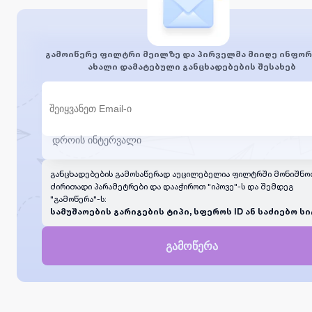
უნარი. ინოვაციური და სტუდენტზე ორიენტირებული
მიდგომა. პასუხისმგებლობის მაღალი გრძნობა და
ორგანიზებულობა.უპირატესობები და სარგებელი
მეგობრული და პროფესიონალური სამუშაო გარემო.
გამოიწერე ფილტრი მეილზე და პირველმა მიიღე ინფორ
გრაფიკის მოქნილობა და ნახევარ განაკვეთზე
ახალი დამატებული განცხადებების შესახებ
დასაქმების შესაძლებლობა. პერსონალური და
პროფესიული განვითარების ტრენინგები. თანამედროვე
სასწავლო რესურსებით უზრუნველყოფა.გთხოვთ,
დაინტერესებულმა პირებმა გადმოაგზავნეთ თქვენი
რეზიუმე ელექტრონულ მისამართზე:
exploreenglish7@gmail.com
სათაურის ველში მიუთითეთ
პოზიციის დასახელება - "ინგლისური ენის
მასწავლებელი".
განცხადებების გამოსაწერად აუცილებელია ფილტრში მონიშნო
ძირითადი პარამეტრები და დააჭიროთ "იპოვე"-ს და შემდეგ
"გამოწერა"-ს:
სამუშაოების გარიგების ტიპი, სფეროს ID ან საძიებო სი
გამოწერა