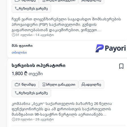
რეზიუმეს გარეშე
ჩვენ ვართ ლიცენზირებული საგადახდო მომსახურების
პროვაიდერი (PSP) საქართველოში. გუნდის
გაფართოებასთან დაკავშირებით, ვიწვევთ
31 ივლისი - 14 აგვისტო
მომხმარებელთა მხარდაჭერის სპეციალისტს
შპს ფეიორი
თბილისი
სერვისის ოპერატორი
1,800 ₾
თვეში
1 წლამდე
სრული განაკვეთი
ადგილზე
რეზიუმეს გარეშე
კომპანია „ბეკო“ საქართველოს ბაზარზე 26 წელია
ფუნქციონირებს და ამ დროისთვის საქართველოს
მასშტაბით 98-სავაჭრო წერტილს აერთიანებს
29 ივლისი - 28 აგვისტო
.კომპანიას გამოარჩევს: კადრების პროფესიონალიზმი,
მომსახურების მაღალი დონე, ინოვაციური ტექნიკა,