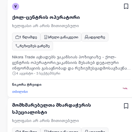
V
ქოლ-ცენტრის ოპერატორი
ხელფასი არ არის მითითებული
1 წლამდე
სრული განაკვეთი
ადგილზე
რეზიუმეს გარეშე
Nikora Trade აცხადებს ვაკანსიას პოზიციაზე - ქოლ-
ცენტრის ოპერატორი,ვაკანსიის შესახებ დეტალური
ინფორმაციის გასაცნობად და რეზიუმესგადმოსაგზავნად
4 აგვისტო - 3 სექტემბერი
გთხოვთ ეწვიოთ მოცემულ ბმულს:https://hel-
ai.com/apply/2ct0OIT
ნიკორა ტრეიდი
თბილისი
მომხმარებელთა მხარდაჭერის
სპეციალისტი
ხელფასი არ არის მითითებული
1 წლამდე
სრული განაკვეთი
ადგილზე