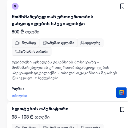
V
მომხმარებელთან ურთიერთობის
განყოფილების სპეციალისტი
800 ₾
თვეში
1 წლამდე
სამუშაო ცვლაში
ადგილზე
რეზიუმეს გარეშე
ფეიბოქსი აცხადებს ვაკანსიას პოზიციაზე -
მომხმარებელთან ურთიერთობისგანყოფილების
სპეციალისტი,ქალაქში - თბილისი,ვაკანსიის შესახებ
3 აგვისტო - 2 სექტემბერი
დეტალური ინფორმაციის გასაცნობად და
რეზიუმესგადმოსაგზავნად გთხოვთ ეწვიოთ მოცემულ
ბმულს:https://hel-ai.com/apply/Odmdvggb
PayBox
თბილისი
სლოტების ოპერატორი
98 - 108 ₾
დღეში
1 წლამდე
სამუშაო ცვლაში
ადგილზე