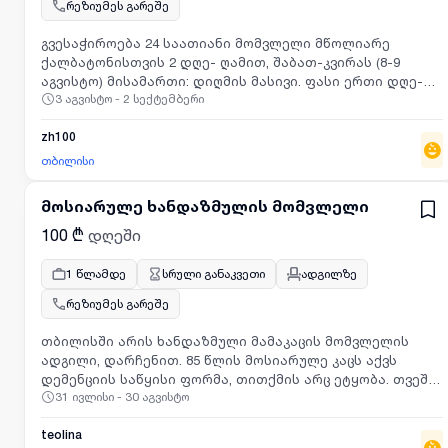
რეზიუმეს გარეშე
გვესაჭიროება 24 საათიანი მომვლელი მწოლიარე
ქალბატონისთვის 2 დღე- ღამით, შაბათ-კვირას (8-9
აგვისტო) მისამართი: დიღმის მასივი. ფასი ერთი დღე-
3 აგვისტო - 2 სექტემბერი
ღამე 80 ლარი. Tel: 595010717
zh100
თბილისი
მოსიარულე ხანდაზმულის მომვლელი
100 ₾
დღეში
1 წლამდე
სრული განაკვეთი
ადგილზე
რეზიუმეს გარეშე
თბილისში არის ხანდაზმული მამაკაცის მომვლელის
ადგილი, დარჩენით. 85 წლის მოსიარულე კაცს აქვს
დემენციის საწყისი ფორმა, თითქმის არც ეტყობა. თვეში
31 ივლისი - 30 აგვისტო
2კვირა - მუშაობა, 2კვირა-დასვენება. მომვლელი
ქალბატონი უნდა იყოს მაქსიმუმ 65 წლამდე, მისი
სამუშაო იქნება წამლის დროულად მიცემა, საჭმლის
teolina