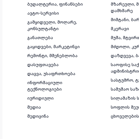
ბუღალტერია, ფინანსები
მზარეული, 
დამხმარე
ავტო-სერვისი
მიმტანი, ბა
გამყიდველი, მოლარე,
კონსულტანტი
მკერავი
განათლება
მუშა, მტვირ
გაყიდვები, მარკეტინგი
მძღოლი, კუ
რემონტი, მშენებლობა
დაზღვევა, ბ
დასუფთავება
საოფისე საქ
ადმინისტრი
დაცვა, უსაფრთხოება
სასტუმრო, 
ინფორმაციული
ტექნოლოგიები
სამუშაო სა
იურიდიული
სილამაზის ს
მედია
სოფლის მეუ
მედიცინა
ცხოველების