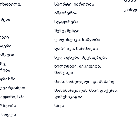
მცხობელი,
სპორტი, გართობა
კონფ
ინჟინერია
რმენი
სტაჟირება
მენეჯმენტი
თავი
ლოჯისტიკა, საწყობი
რიერი
ფაბრიკა, წარმოება
ანკები
ხელოვნება, მეცნიერება
მე,
ხელოსანი, შეკეთება,
რება
მონტაჟი
ტურიზმი
ძიძა, მომვლელი, დამხმარე
ზღვარგარეთ
მომხმარებლის მხარდაჭერა,
ალონი, სპა
კომუნიკაცია
რნეობა
სხვა
 მოვლა