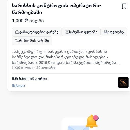
ხარისხის კონტროლის ოპერატორი-
წარმოებაში
1,000 ₾
თვეში
გამოცდილების გარეშე
სამუშაო ცვლაში
ადგილზე
რეზიუმეს გარეშე
„სპეცკომფორტი“ წამყვანი ქართული კომპანია
სამშენებლო და მოსაპირკეთებელი მასალების
წარმოებაში, 2015 წლიდან წარმატებით ოპერირებს
30 ივლისი - 29 აგვისტო
ბაზარზე და მუდმივად ზრუნავს პროდუქციის ხარისხის,
ინოვაციურობისა და მომხმარებლის კმაყოფილების
ამაღლებაზე. სწორედ აქ გეძლევათ შესაძლებლობა,
შპს სპეცკომფორტი
გახდეთ პროფესიონალი გუნდის წევრი და მიიღოთ
მცხეთა
გამოცდილება სწრაფად მზარდ ინდუსტრიაში. კომპანია
ეძებს პასუხისმგებლიან და დეტალებზე ორიენტირებულ
ხარისხის კონტროლის ოპერატორს.