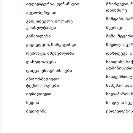
ბუღალტერია, ფინანსები
მზარეული, 
დამხმარე
ავტო-სერვისი
მიმტანი, ბა
გამყიდველი, მოლარე,
კონსულტანტი
მკერავი
განათლება
მუშა, მტვირ
გაყიდვები, მარკეტინგი
მძღოლი, კუ
რემონტი, მშენებლობა
დაზღვევა, ბ
დასუფთავება
საოფისე საქ
ადმინისტრი
დაცვა, უსაფრთხოება
სასტუმრო, 
ინფორმაციული
ტექნოლოგიები
სამუშაო სა
იურიდიული
სილამაზის ს
მედია
სოფლის მეუ
მედიცინა
ცხოველების