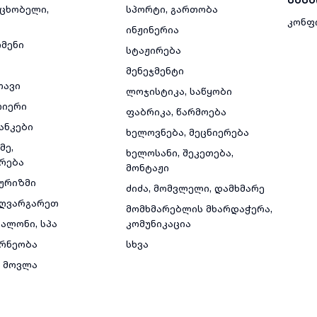
მცხობელი,
სპორტი, გართობა
კონფ
ინჟინერია
რმენი
სტაჟირება
მენეჯმენტი
თავი
ლოჯისტიკა, საწყობი
რიერი
ფაბრიკა, წარმოება
ანკები
ხელოვნება, მეცნიერება
მე,
ხელოსანი, შეკეთება,
რება
მონტაჟი
ტურიზმი
ძიძა, მომვლელი, დამხმარე
ზღვარგარეთ
მომხმარებლის მხარდაჭერა,
ალონი, სპა
კომუნიკაცია
რნეობა
სხვა
 მოვლა