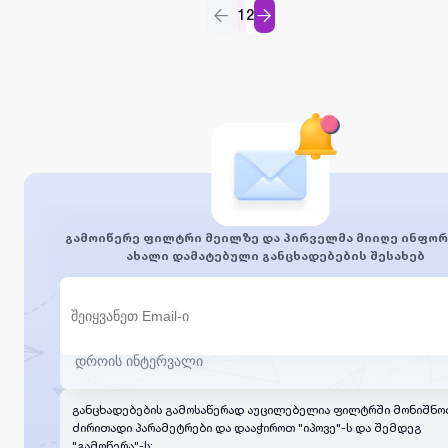
სამსახური); ულიმიტო სასაუბრო პაკეტი ყოველთვიურად;
1
2
ანაზღაურებისგაცემა თვეში ორჯერ როგორც საბანკო
ბარათით, ასევე ხელზე სურვილისამებრ.დაინტერესების
შემთხვევაში გთხოვთ დაგვიკავშირდეთ მეილზე:
kosta.melikidze@gmail.com
ან ნომერზე - კოტე
გამოიწერე ფილტრი მეილზე და პირველმა მიიღე ინფორ
ახალი დამატებული განცხადებების შესახებ
განცხადებების გამოსაწერად აუცილებელია ფილტრში მონიშნო
ძირითადი პარამეტრები და დააჭიროთ "იპოვე"-ს და შემდეგ
"გამოწერა"-ს: