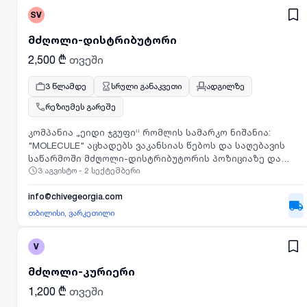
SV
მძღოლი-დისტრიბუტორი
2,500 ₾
თვეში
3 წლამდე
სრული განაკვეთი
ადგილზე
რეზიუმეს გარეშე
კომპანია „ეიდი ჯგუფი“ რომლის სამარკო ნიშანია:
"MOLECULE" აცხადებს ვაკანსიას წებოს და საღებავის
საწარმოში მძღოლი-დისტრიბუტორის პოზიციაზე და
3 აგვისტო - 2 სექტემბერი
სამუშაოდ იწვევს 25-დან 60 წლამდე მამაკაცს, რომელსაც
აქვს სურვილი იმუშაოს ქართულ საწარმოში რომელიც
მდებარეობს: ქ. თბილისში, ვარკეთილში ა.
info@chivegeorgia.com
თვალჭრელიძის ქუჩაზე.
თბილისი, ვარკეთილი
V
მძღოლი-კურიერი
1,200 ₾
თვეში