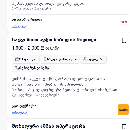
შემთხვევაში გთხოვთ გადახვიდეთ
კანდიდატთა შერჩევის პროცესის ფარგლებში,
7 ივლისი - 6 აგვისტო
ბმულზე:https://icrtrade.selfrecruit.ge/s/u0tC5
შესაბამისი გადაწყვეტილების მიღების მიზნით და
შეინახება არაუმეტეს 6 თვის ვადით იმ მიზნით,რომ
აი სი არ თრეიდი
შესაძლებელია თქვენი კანდიდატურის განხილვა სხვა
შესაბამის პოზიციებზეც. რეზიუმეს გამოგზავნით
თბილისი
ადასტურებთ, რომ გაეცანით აღნიშნულ ინფორმაციას.
სატვირთო ავტომობილის მძღოლი
1,600 - 2,000 ₾
თვეში
3 წლამდე
სრული განაკვეთი
ადგილზე
რეზიუმეს გარეშე
კომპანია „ჯეო ტექნიკსი“ აცხადებს ვაკანსიას -
სატვირთო ავტომობილის მძღოლის
პოზიციაზე.ადგილმდებარეობა: ქ. თბილისისამუშაო
4 აგვისტო - 3 სექტემბერი
განრიგი: სრული; (09:00-18:00)ძირითადი მოვალეობები:
ტვირთის გადატანა დანიშნულების ადგილზე
(საქართველოს ტერიტორიაზე); კომპანიის
ჯეო ტექნიკსი
სატრანსპორტო საშუალების ტექნიკური მდგომარეობის
თბილისი
კონტროლი; ანგარიშგება
ხელმძღვანელობასთან.ძირითადი მოთხოვნები:
მობილური ამწის ოპერატორი
საშუალო განათლება; მსგავს პოზიციაზე მუშაობის