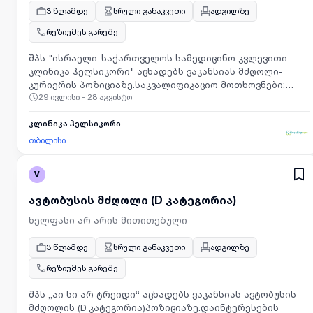
3 წლამდე
სრული განაკვეთი
ადგილზე
რეზიუმეს გარეშე
შპს "ისრაელი-საქართველოს სამედიცინო კვლევითი
კლინიკა ჰელსიკორი" აცხადებს ვაკანსიას მძღოლი-
კურიერის პოზიციაზე.საკვალიფიკაციო მოთხოვნები:
29 ივლისი - 28 აგვისტო
სავალდებულოა კანდიდატმა წარმოადგინოს:
ავტომობილის მართვის B კატეგორიის მართვის მოწმობა;
გამოცდილება: მინიმუმ 2 წლიანი სამუშაო
კლინიკა ჰელსიკორი
გამოცდილება.ძირითადი მოვალეობები: უსაფრთხოების
თბილისი
წესების სრულყოფილი ცოდნა საავტომობილო
გზებზე.აუცილებელი უნარ-ჩვევები: ავტომობილის
V
მართვის სრულყოფილი უნარი; პასუხისმგებლობის
მაღალი დონე; ორგანიზებულობა; კომუნიკაბელურობა;
ავტობუსის მძღოლი (D კატეგორია)
პუნქტუალურობა.პირობები:სამუშაო განრიგი:
ორშაბათიდან შაბათის ჩათვლით 10:00 საათიდან 18:00
ხელფასი არ არის მითითებული
საათამდე;ანაზღაურება: 1200 ლარი.დაინტერესებულ
კანდიდატებს გთხოვთ გამოგვიგზავნოთ თქვენი CV
3 წლამდე
სრული განაკვეთი
ადგილზე
ფოტოსურათით 2026 წლის 15 აგვისტოს ჩათვლით შემდეგ
რეზიუმეს გარეშე
მისამართზე:
info@hcore.ge
თქვენს მიერ წარმოდგენილი
რეზიუმე შეიცავს პერსონალურ მონაცემებს. აღნიშნული
შპს ,,აი სი არ ტრეიდი“ აცხადებს ვაკანსიას ავტობუსის
მონაცემები დამუშავდება პერსონალურ მონაცემთა
მძღოლის (D კატეგორია)პოზიციაზე.დაინტერესების
დაცვის შესახებ საქართველოს კანონის შესაბამისად,