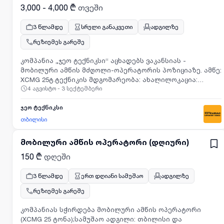
გამოცდილება; მართვის მოწმობის C კატეგორია;
3,000 - 4,000 ₾
თვეში
სასურველია ამწე-მანუპულატორზე მუშაობის
გამოცდილება. პიროვნული კომპეტენციები/უნარები:
3 წლამდე
სრული განაკვეთი
ადგილზე
პასუხისმგებლობის მაღალი გრძნობა;
რეზიუმეს გარეშე
პუნქტუალურობა.ბენეფიტები: ჯანმრთელობის დაზღვევა;
კორპორატიული ნომერი; ფიქსირებული დანამატი
კომპანია „ჯეო ტექნიკსი“ აცხადებს ვაკანსიას -
ხელფასზე არასრულწლოვანი შვილების ყოლის
მობილური ამწის მძღოლი-ოპერატორის პოზიციაზე. ამწე:
შემთხვევაში.დაინტერესების შემთხვევაში, გთხოვთ,
XCMG 25ტ.ტექნიკის მდგომარეობა: ახალილოკაცია:
გამოაგზავნეთ CV ელექტრონულ მისამართზე და
4 აგვისტო - 3 სექტემბერი
თბილისიაუცილებელია: მართვის მოწმობა (S) და
სათაურის ველში ( subject) მიუთითეთ პოზიციის
გამოცდილებაანაზღაურება: 3000+ (დეტალები
დასახელება (სატვირთო ავტომობილის მძღოლი) ან
შეთანხმდება გასაურებაზე)
ჯეო ტექნიკსი
დაგვიკავშირდით ნომერზე.გასაუბრება ჩატარდება
თბილისი
შერჩეულ კანდიდატებთან.
მობილური ამწის ოპერატორი (დღიური)
150 ₾
დღეში
3 წლამდე
ერთ დღიანი სამუშაო
ადგილზე
რეზიუმეს გარეშე
კომპანიას სჭირდება მობილური ამწის ოპერატორი
(XCMG 25 ტონა);სამუშაო ადგილი: თბილისი და