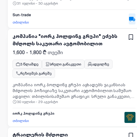
31 ივლისი - 30 აგვისტო
district of Tbilisi, announces a vacancy for the position of driver-
supplier (in Tbilisi). ООО «Сантрэйд», расположенное в районе
Самгори города Тбилиси, объявляет о вакансии водителя-
Sun-trade
экспедитора (в Тбилиси).
თბილისი
კომპანია "იორკ ჰოლდინგ გრუპი" ეძებს
მძღოლს საკუთარი ავტომობილით
1,600 - 1,800 ₾
თვეში
3 წლამდე
სრული განაკვეთი
ადგილზე
რეზიუმეს გარეშე
კომპანია იორკ ჰოლდინგ გრუპი აცხადებს ვაკანსიას
მძღოლის პოზიციაზე საკუთარი ავტომობილით.სამუშაო
ადგილი: თბილისისამუშაო გრაფიკი: სრული განაკვეთი,
30 ივლისი - 29 აგვისტო
ორშაბათი-პარასკევი, 10:00-19:00ანაზღაურება: 1,800
ლარი (ფიქსირებული)ძირითადი
მოვალეობები:კომპანიის თანამშრომლებისა და
იორკ ჰოლდინგ გრუპი
სტუმრების ტრანსპორტირება;დოკუმენტებისა და მცირე
თბილისი
ამანათების გადაზიდვა;ავტომობილის სისუფთავისა და
ტექნიკური გამართულობის
ტრაილერის მძღოლი