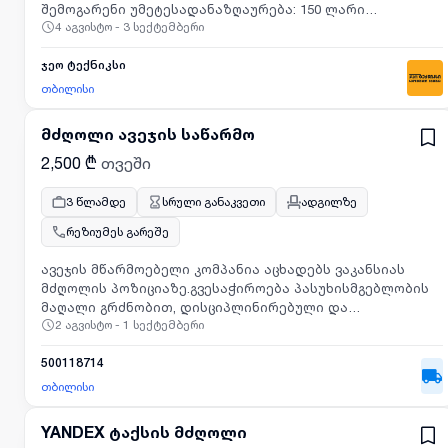
შემოგარენი უმეტესადანაზღაურება: 150 ლარი
4 აგვისტო - 3 სექტემბერი
(დღიურად)აუცილებელია მართვის მოწმობის
კატეგორიები: BCS ან ამწის სერთიფიკატიდეტალებზე
დაგვიკავშირდით.
ჯეო ტექნიკსი
თბილისი
მძღოლი ავეჯის საწარმო
2,500 ₾
თვეში
3 წლამდე
სრული განაკვეთი
ადგილზე
რეზიუმეს გარეშე
ავეჯის მწარმოებელი კომპანია აცხადებს ვაკანსიას
მძღოლის პოზიციაზე.გვესაჭიროება პასუხისმგებლობის
მაღალი გრძნობით, დისციპლინირებული და
2 აგვისტო - 1 სექტემბერი
შრომისმოყვარე მძღოლი, რომელიც მზად არის იმუშაოს
აქტიურ და ფიზიკურად დატვირთულ სამუშაო
გარემოში.მოვალეობები:* ავეჯის უსაფრთხო
500118714
ტრანსპორტირება დანიშნულების ადგილზე;*
თბილისი
პროდუქციის დროული და მოწესრიგებული მიწოდება;*
კომპანიის შიდა წესებისა და უსაფრთხოების
YANDEX ტაქსის მძღოლი
სტანდარტების დაცვა;* ჩატვირთვა-გადმოტვირთვის