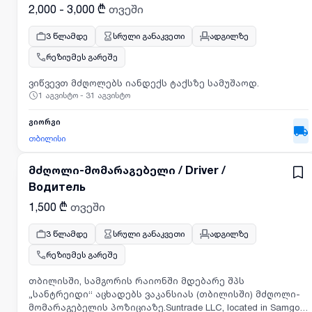
პროცესში ფიზიკური დახმარება საჭიროების
2,000 - 3,000 ₾
თვეში
შემთხვევაში.სავალდებულო მოთხოვნები:* მძღოლის
პოზიციაზე მუშაობის გამოცდილება;* მოქმედი მართვის
3 წლამდე
სრული განაკვეთი
ადგილზე
მოწმობა;* ფიზიკური შრომის შესრულების უნარი და
რეზიუმეს გარეშე
მძიმე ტვირთთან მუშაობის მზადყოფნა;*
პასუხისმგებლობა, პუნქტუალურობა და დისციპლინა;*
ვიწვევთ მძღოლებს იანდექს ტაქსზე სამუშაოდ.
გუნდური მუშაობის უნარი;* ალკოჰოლის ან მსგავსი
1 აგვისტო - 31 აგვისტო
საშუალებების ზემოქმედების ქვეშ სამსახურში
გამოცხადება კატეგორიულად დაუშვებელია
გიორგი
თბილისი
მძღოლი-მომარაგებელი / Driver /
Водитель
1,500 ₾
თვეში
3 წლამდე
სრული განაკვეთი
ადგილზე
რეზიუმეს გარეშე
თბილისში, სამგორის რაიონში მდებარე შპს
„სანტრეიდი“ აცხადებს ვაკანსიას (თბილისში) მძღოლი-
მომარაგებელის პოზიციაზე.Suntrade LLC, located in Samgori