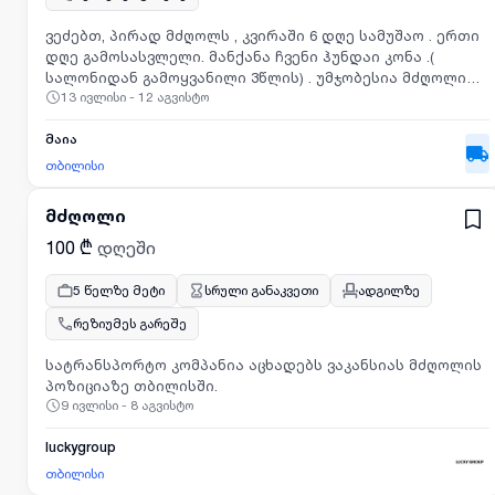
ვეძებთ, პირად მძღოლს , კვირაში 6 დღე სამუშაო . ერთი
დღე გამოსასვლელი. მანქანა ჩვენი ჰუნდაი კონა .(
სალონიდან გამოყვანილი 3წლის) . უმჯობესია მძღოლი
13 ივლისი - 12 აგვისტო
ცხოვრობდეს დიღმის ტერიტორიაზე . ჩვენი მისამართია
დიღომი 7.დაგვიკავშირდით 19 სთ დან 12 სთ-მდე.
მაია
თბილისი
მძღოლი
100 ₾
დღეში
5 წელზე მეტი
სრული განაკვეთი
ადგილზე
რეზიუმეს გარეშე
სატრანსპორტო კომპანია აცხადებს ვაკანსიას მძღოლის
პოზიციაზე თბილისში.
9 ივლისი - 8 აგვისტო
luckygroup
თბილისი