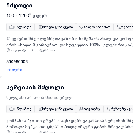
HR@Jibe.ge სათაურის ველში აუცილებლად მიუთითეთ ვაკან
მძღოლი
100 - 120 ₾
დღეში
1 წლამდე
სრული განაკვეთი
გარეთ სამუშაო
რეზიუ
🚖 ვეძებთ მძღოლებს!გთავაზობთ სამუშაოს ახალ და კომ
არის ახალი 0 გარბენით. დაზღვეულია 100% . ელექტრო ჯიპებ
7 აგვისტო - 6 სექტემბერი
ბოლტ.მანქანები ყველა ახალია და გვყავს რაოდენობაში.
შემოსავალი✅ მხარდაჭერა მუშაობის დაწყებიდან✅ ყველა
500990006
დაინტერესებული ხართ ან გსურთ დამატებითი ინფორმაციი
შეტყობინებაში ან დაგვიკავშირდით.შესაძლებელია საბოლ
თბილისი
სერვისის მძღოლი
ხელფასი არ არის მითითებული
1 წლამდე
სრული განაკვეთი
ადგილზე
რეზიუმეს გ
კომპანია "ჯი-თი გრუპ"-ი აცხადებს ვაკანსიას სერვისის მძ
პოზიციაზე."ჯი-თი გრუპ"-ი ჰოლდინგური ტიპის მრავალპრო
6 აგვისტო - 5 სექტემბერი
სავაჭრო და მომსახურების ოპერაციებით. კომპანია ოფიც