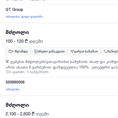
საერთაშორისო სატვირთო ავტომობილების, სასოფლო და სა
GT Group
მასალების ბრენდებს: Ford Trucks, Iveco, New Holland, Isuzu,
დეტალური ინფორმაციის გასაცნობად, გთხოვთ, ეწვიოთ მ
თბილისი, დიდი დიღომი
ბმულს:https://gtgroup.selfrecruit.ge/s/t47Lj
მძღოლი
100 - 120 ₾
დღეში
1 წლამდე
სრული განაკვეთი
გარეთ სამუშაო
რეზიუ
🚖 ვეძებთ მძღოლებს!გთავაზობთ სამუშაოს ახალ და კომფორტულ ავტომობილებზე.ყველა მანქანა
არის ახალი 0 გარბენით. დაზღვეულია 100% . ელექტრო ჯიპები. 650
6 აგვისტო - 5 სექტემბერი
ბოლტ.მანქანები ყველა ახალია და გვყავს რაოდენობაში.
შემოსავალი✅ მხარდაჭერა მუშაობის დაწყებიდან✅ ყველა
500990006
დაინტერესებული ხართ ან გსურთ დამატებითი ინფორმაციი
შეტყობინებაში ან დაგვიკავშირდით
თბილისი
მძღოლი
2,100 - 2,600 ₾
თვეში