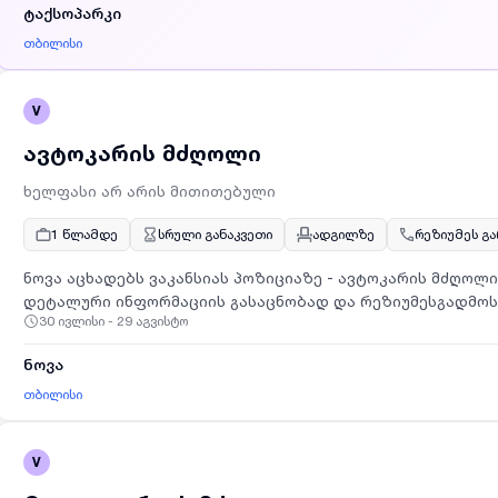
ტაქსოპარკი
მოსვლისას სიურპრიზები არ დაგხვდებათ; • ერთ მანქანაზ
მიდის სახლში და დილით იწყებს სახლიდან მუშაობას; • დღ
თბილისი
მოვალეობები: მანქანის გარეცხვა; გრაფიკით მუშაობის წე
მინიმუმ 2 წლიანი მართვის გამოცდილება; ვეძებთ მოწეს
V
მინიმუმ 3 თვით მუშაობის სურვილით.დეტალური ინფორმა
ნომერზე.
ავტოკარის მძღოლი
ხელფასი არ არის მითითებული
1 წლამდე
სრული განაკვეთი
ადგილზე
რეზიუმეს გ
ნოვა აცხადებს ვაკანსიას პოზიციაზე - ავტოკარის მძღოლი
დეტალური ინფორმაციის გასაცნობად და რეზიუმესგადმო
30 ივლისი - 29 აგვისტო
ბმულს:https://hel-ai.com/apply/mDWVWrZc
ნოვა
თბილისი
V