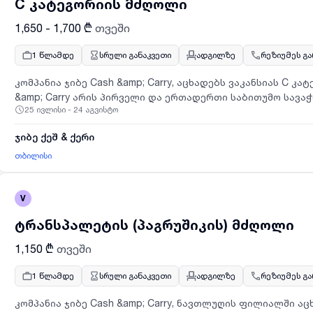
C კატეგორიის მძღოლი
1,650 - 1,700 ₾
თვეში
1 წლამდე
სრული განაკვეთი
ადგილზე
რეზიუმეს გ
კომპანია ჯიბე Cash &amp; Carry, აცხადებს ვაკანსიას C კ
&amp; Carry არის პირველი და ერთადერთი საბითუმო სავ
25 ივლისი - 24 აგვისტო
ემსახურება იურიდიულ პირებს და საცალო მომხმარებლებს
თბილისიანაზღაურება - 1650 ლარიფუნქცია-მოვალეობები:
ჯიბე ქეშ & ქერი
გეგმისა და მარშრუტის მიხედვითსაკვალიფიკაციო მოთხოვნ
უპირატესობა მიენიჭება სადისტრიბუციო კომპანიაში სამუ
თბილისი
კანდიდატსდაინტერესების შემთხვევაში, გთხოვთ, გამოაგ
ფოსტის მისამართზე: hr@jibe.ge. სათაურის ველში აუცილე
V
და ლოკაციავაკანსიის შესახებ დეტალური ინფორმაციის გ
რეზიუმესგადმოსაგზავნად გთხოვთ ეწვიოთ მოცემულ ბმულს:h
ტრანსპალეტის (პაგრუშიკის) მძღოლი
1,150 ₾
თვეში
1 წლამდე
სრული განაკვეთი
ადგილზე
რეზიუმეს გ
კომპანია ჯიბე Cash &amp; Carry, ნავთლუღის ფილიალში აც