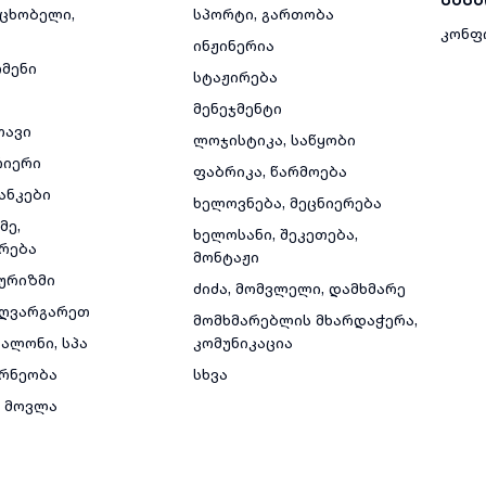
მცხობელი,
სპორტი, გართობა
კონფ
ინჟინერია
რმენი
სტაჟირება
მენეჯმენტი
თავი
ლოჯისტიკა, საწყობი
რიერი
ფაბრიკა, წარმოება
ანკები
ხელოვნება, მეცნიერება
მე,
ხელოსანი, შეკეთება,
რება
მონტაჟი
ტურიზმი
ძიძა, მომვლელი, დამხმარე
ზღვარგარეთ
მომხმარებლის მხარდაჭერა,
ალონი, სპა
კომუნიკაცია
რნეობა
სხვა
 მოვლა