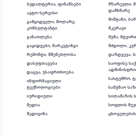
ბუღალტერია, ფინანსები
მზარეული, 
დამხმარე
ავტო-სერვისი
მიმტანი, ბა
გამყიდველი, მოლარე,
კონსულტანტი
მკერავი
განათლება
მუშა, მტვირ
გაყიდვები, მარკეტინგი
მძღოლი, კუ
რემონტი, მშენებლობა
დაზღვევა, ბ
დასუფთავება
საოფისე საქ
ადმინისტრი
დაცვა, უსაფრთხოება
სასტუმრო, 
ინფორმაციული
ტექნოლოგიები
სამუშაო სა
იურიდიული
სილამაზის ს
მედია
სოფლის მეუ
მედიცინა
ცხოველების