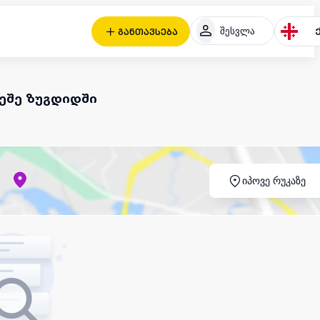
შესვლა
განთავსება
რეშე ზუგდიდში
იპოვე რუკაზე