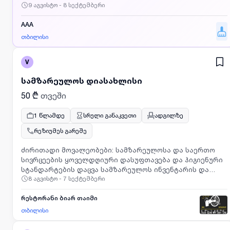
9 აგვისტო - 8 სექტემბერი
საათამდე.სამუშაო დღეები: თვეში 15 დღეანაზღაურება
1დღის - 40ლარიხელფასი გაიცემა 2კვირაში ერთხელ.
AAA
თბილისი
V
სამზარეულოს დიასახლისი
50 ₾
თვეში
1 წლამდე
სრული განაკვეთი
ადგილზე
რეზიუმეს გარეშე
ძირითადი მოვალეობები: სამზარეულოსა და საერთო
სივრცეების ყოველდღიური დასუფთავება და ჰიგიენური
სტანდარტების დაცვა სამზარეულოს ინვენტარის და
8 აგვისტო - 7 სექტემბერი
ტექნიკის სისუფთავის უზრუნველყოფა სანიტარული
საშუალებებისა და საწმენდი მასალების სწორად
გამოყენება ნარჩენების სწორად გატანა და
რესტორანი ბიარ თაიმი
გადამუშავების წესების დაცვა
თბილისი