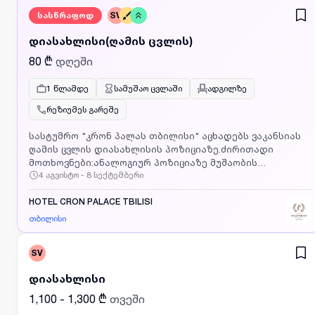
სასწრაფოდ
SV
დიასახლისი(ღამის ცვლის)
80 ₾
დღეში
1 წლამდე
სამუშაო ცვლაში
ადგილზე
რეზიუმეს გარეშე
სასტუმრო "კრონ პალას თბილისი" აცხადებს ვაკანსიას
ღამის ცვლის დიასახლისის პოზიციაზე.ძირითადი
მოთხოვნები:ანალოგიურ პოზიციაზე მუშაობის
4 აგვისტო - 8 სექტემბერი
გამოცდილება ჩაითვლება უპირატესობად; სწრაფად
მუშაობის უნარი; მაღალი პასუხისმგებლობის გრძნობა
და პუნქტუალურობა; პოზიტიურობა და
HOTEL CRON PALACE TBILISI
კომუნიკაბელურობა.ჩვენ გთავაზობთ:სამუშაო გრაფიკი:
თბილისი
საღამოს 21:00-დან 07:00-მდე, კვირაში 2 დღე დასვენება.
ანაზღაურება: დღიურად 80 ლარი კვებით უზრუნველყოფა
SV
თბილი და მეგობრული სამუშაო
გარემოდაინტერესებულმა პირებმა გთხოვთ
დიასახლისი
დაგვიკავშირდეთ ნომერზე ქ. ლელა.
1,100 - 1,300 ₾
თვეში