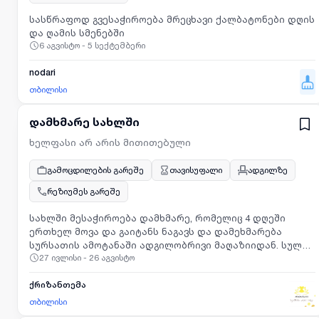
სასწრაფოდ გვესაჭიროება მრეცხავი ქალბატონები დღის
და ღამის სმენებში
6 აგვისტო - 5 სექტემბერი
nodari
თბილისი
დამხმარე სახლში
ხელფასი არ არის მითითებული
გამოცდილების გარეშე
თავისუფალი
ადგილზე
რეზიუმეს გარეშე
სახლში მესაჭიროება დამხმარე, რომელიც 4 დღეში
ერთხელ მოვა და გაიტანს ნაგავს და დამეხმარება
სურსათის ამოტანაში ადგილობრივი მაღაზიიდან. სულ
27 ივლისი - 26 აგვისტო
არის მაქსიმუმ 30 წუთის საქმე. არ მჭირდება დალაგება
ან სხვა დამატებითი მოვალეობები, მხოლოდ რაც წერია!
ანაზღაურება დღიური. სასურევლია თუ ცხოვრობს
ქრიზანთემა
ვაშლიჯვარში ან ახლოს. უნდა იყოს ქალბატონი
თბილისი