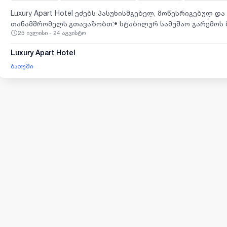
Luxury Apart Hotel ეძებს პასუხისმგებელ, მოწესრიგებულ 
თანამშრომელს.გთავაზობთ:• სტაბილურ სამუშაო გარემოს
25 ივლისი - 24 აგვისტო
კონკურენტულ ანაზღაურებას+ბონუსებს• მეგობრულ და პრ
დაფუძნებული ბონუსები• კარგად მომუშავე თანამშრომელ
Luxury Apart Hotel
სუპერვაიზერის პოზიციაზე• ხელფასის მატება კარიერულ
ბათუმი