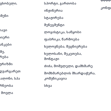
მცხობელი,
სპორტი, გართობა
კონფ
ინჟინერია
რმენი
სტაჟირება
მენეჯმენტი
თავი
ლოჯისტიკა, საწყობი
რიერი
ფაბრიკა, წარმოება
ანკები
ხელოვნება, მეცნიერება
მე,
ხელოსანი, შეკეთება,
რება
მონტაჟი
ტურიზმი
ძიძა, მომვლელი, დამხმარე
ზღვარგარეთ
მომხმარებლის მხარდაჭერა,
ალონი, სპა
კომუნიკაცია
რნეობა
სხვა
 მოვლა