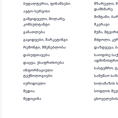
ბუღალტერია, ფინანსები
მზარეული, 
დამხმარე
ავტო-სერვისი
მიმტანი, ბა
გამყიდველი, მოლარე,
კონსულტანტი
მკერავი
განათლება
მუშა, მტვირ
გაყიდვები, მარკეტინგი
მძღოლი, კუ
რემონტი, მშენებლობა
დაზღვევა, ბ
დასუფთავება
საოფისე საქ
ადმინისტრი
დაცვა, უსაფრთხოება
სასტუმრო, 
ინფორმაციული
ტექნოლოგიები
სამუშაო სა
იურიდიული
სილამაზის ს
მედია
სოფლის მეუ
მედიცინა
ცხოველების