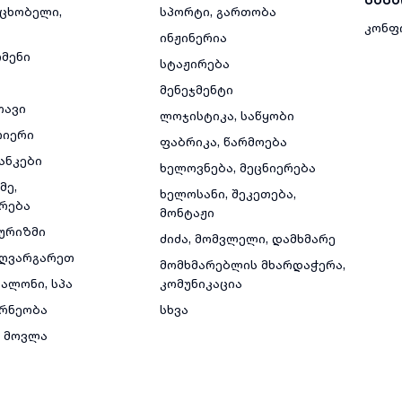
მცხობელი,
სპორტი, გართობა
კონფ
ინჟინერია
რმენი
სტაჟირება
მენეჯმენტი
თავი
ლოჯისტიკა, საწყობი
რიერი
ფაბრიკა, წარმოება
ანკები
ხელოვნება, მეცნიერება
მე,
ხელოსანი, შეკეთება,
რება
მონტაჟი
ტურიზმი
ძიძა, მომვლელი, დამხმარე
ზღვარგარეთ
მომხმარებლის მხარდაჭერა,
ალონი, სპა
კომუნიკაცია
რნეობა
სხვა
 მოვლა