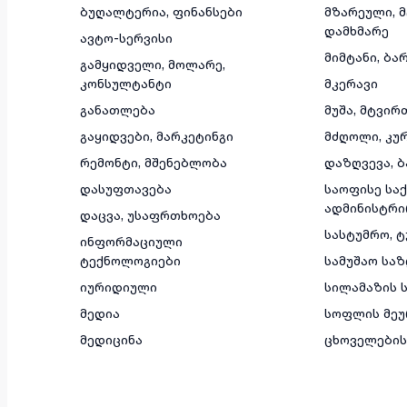
ბუღალტერია, ფინანსები
მზარეული, 
დამხმარე
ავტო-სერვისი
მიმტანი, ბა
გამყიდველი, მოლარე,
კონსულტანტი
მკერავი
განათლება
მუშა, მტვირ
გაყიდვები, მარკეტინგი
მძღოლი, კუ
რემონტი, მშენებლობა
დაზღვევა, ბ
დასუფთავება
საოფისე საქ
ადმინისტრი
დაცვა, უსაფრთხოება
სასტუმრო, 
ინფორმაციული
ტექნოლოგიები
სამუშაო სა
იურიდიული
სილამაზის ს
მედია
სოფლის მეუ
მედიცინა
ცხოველების