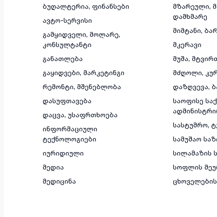
ბუღალტერია, ფინანსები
მზარეული, 
დამხმარე
ავტო-სერვისი
მიმტანი, ბა
გამყიდველი, მოლარე,
კონსულტანტი
მკერავი
განათლება
მუშა, მტვირ
გაყიდვები, მარკეტინგი
მძღოლი, კუ
რემონტი, მშენებლობა
დაზღვევა, ბ
დასუფთავება
საოფისე საქ
ადმინისტრი
დაცვა, უსაფრთხოება
სასტუმრო, 
ინფორმაციული
ტექნოლოგიები
სამუშაო სა
იურიდიული
სილამაზის ს
მედია
სოფლის მეუ
მედიცინა
ცხოველების