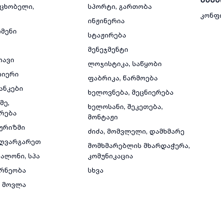
მცხობელი,
სპორტი, გართობა
კონფ
ინჟინერია
რმენი
სტაჟირება
მენეჯმენტი
თავი
ლოჯისტიკა, საწყობი
რიერი
ფაბრიკა, წარმოება
ანკები
ხელოვნება, მეცნიერება
მე,
ხელოსანი, შეკეთება,
რება
მონტაჟი
ტურიზმი
ძიძა, მომვლელი, დამხმარე
ზღვარგარეთ
მომხმარებლის მხარდაჭერა,
ალონი, სპა
კომუნიკაცია
რნეობა
სხვა
 მოვლა