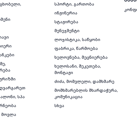
მცხობელი,
სპორტი, გართობა
კონფ
ინჟინერია
რმენი
სტაჟირება
მენეჯმენტი
თავი
ლოჯისტიკა, საწყობი
რიერი
ფაბრიკა, წარმოება
ანკები
ხელოვნება, მეცნიერება
მე,
ხელოსანი, შეკეთება,
რება
მონტაჟი
ტურიზმი
ძიძა, მომვლელი, დამხმარე
ზღვარგარეთ
მომხმარებლის მხარდაჭერა,
ალონი, სპა
კომუნიკაცია
რნეობა
სხვა
 მოვლა