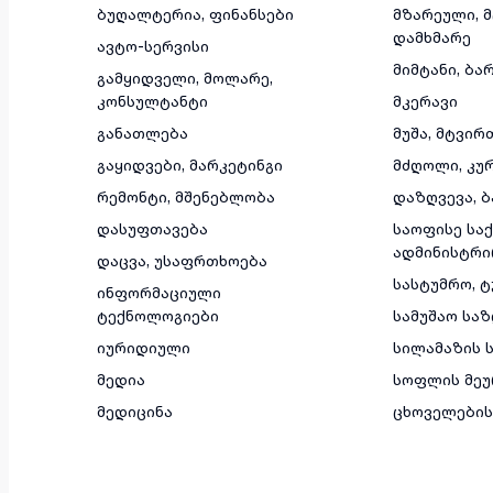
ბუღალტერია, ფინანსები
მზარეული, 
დამხმარე
ავტო-სერვისი
მიმტანი, ბა
გამყიდველი, მოლარე,
კონსულტანტი
მკერავი
განათლება
მუშა, მტვირ
გაყიდვები, მარკეტინგი
მძღოლი, კუ
რემონტი, მშენებლობა
დაზღვევა, ბ
დასუფთავება
საოფისე საქ
ადმინისტრი
დაცვა, უსაფრთხოება
სასტუმრო, 
ინფორმაციული
ტექნოლოგიები
სამუშაო სა
იურიდიული
სილამაზის ს
მედია
სოფლის მეუ
მედიცინა
ცხოველების