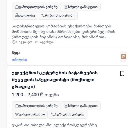
და პუნქტუალურობით!!!.სამუშაო სივრცის სუფთად
შენახვა.პირობები და მოთხოვნები:სამუშაო გრაფიკი:
გამოცდილების გარეშე
სრული განაკვეთი
09:00-დან 18:00 საათამდე (კვირაში 1 დღე
ადგილზე
რეზიუმეს გარეშე
დასვენება).ასაკი მხოლოდ: 18-28 წელი.პრიორიტეტი
მიენიჭება ლოკაციასთან ახლოს მცხოვრებ პირს.მთავარი
სადისტრიბუციო კომპანიას ესაჭიროება მართვის
მოთხოვნა — შრომისმოყვარეობა და ინსტრუმენტებთან
მოწმობის მქონე თანამშრომლები დისტრიბუტორის
მეგობრობა ბაზისურ დონეზე.საკონტაქტო
(პროდუქციის მიტანის) პოზიციაზე. მისამართი-
ინფორმაცია:დაგვიკავშირდით ნომერზე: +995 555 86 88 66
1 აგვისტო - 31 აგვისტო
ორხევიანაზღაურება-1500 ლარი
ნუცა
თბილისი
ელექტრო სკუტერების ბატარეების
შეცვლის სპეციალისტი (მოქნილი
გრაფიკი)
1,200 - 2,400 ₾
თვეში
გამოცდილების გარეშე
სრული განაკვეთი
გარეთ სამუშაო
რეზიუმეს გარეშე
ვაკანსია თბილისში: ელექტროსკუტერებზე