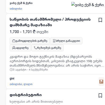
მომხმარებლებსსამუშაო ადგილი: თემქასამუშაო
ჯიბე ქეშ & ქერი
გრაფიკი: 08:00-17:00 , ორშაბათი-შაბათიანაზღაურება -
თბილისი
1200 ლარიდაინტერესების შემთხვევაში, გთხოვთ,
გამოაგზავნოთ თქვენი რეზიუმე ელექტრონული ფოსტის
საწყობის თანამშრომელი / პროდუქციის
მისამართზე:
hr@jibe.ge
. სათაურის ველში აუცილებლად
დამხმარე მაღაზიაში
მიუთითეთ ვაკანსიის დასახელება და
ლოკაციავაკანსიის შესახებ დეტალური ინფორმაციის
1,700 - 1,701 ₾
თვეში
გასაცნობად და რეზიუმესგადმოსაგზავნად გთხოვთ
ეწვიოთ მოცემულ ბმულს:https://hel-ai.com/apply/jAs5Xopc
გამოცდილების გარეშე
სრული განაკვეთი
ადგილზე
რეზიუმეს გარეშე
კვადრო და მოტო ტექნიკის მაღაზია (მდებარეობს
აეროპორტის ხიდებთან, კახეთის გზატკეცილი 159) ეძებს
თანამშრომელს.მნიშვნელოვანია: არ არის საჭირო, იყოთ
5 აგვისტო - 4 სექტემბერი
პროფესიონალი მექანიკოსი ან ხელოსანი! საქმე ძალიან
მარტივია და ყველაფერს ადგილზე გასწავლით.რისი
გაკეთება მოგიწევთ:ყუთებიდან პროდუქციის ამოღება
givi
და კვადროციკლების მარტივი დეტალების აწყობა (ეს
თბილისი, ლილო
ლეგოს აწყობას ჰგავს, უბრალოდ დიდი ზომის. თუ ხელში
„კლუჩი“ ოდესმე გჭერიათ და არ გივარდებათ —
დისტრიბუტორი
აუცილებლად გამოგივათ!).კანდიდატი უნდა
გამოირჩეოდეს მაღალი პასუხისმგებლობის გრძნობით
ხელფასი არ არის მითითებული