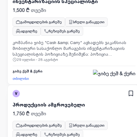
ინვენტარიზაციის სპეციალისტი
1,500 ₾
თვეში
გამოცდილების გარეშე
სრული განაკვეთი
ადგილზე
რეზიუმეს გარეშე
კომპანია ჯიბე "Cash &amp; Carry" აცხადებს ვაკანსიას
მობილური სასაქონლო მარაგების ინვენტარიზაციის
სპეციალისტის პოზიციაზე.შენიშვნა: პოზიცია
29 ივლისი - 28 აგვისტო
ითვალისწინებს ხშირ მივლინებებს საქართველოს
მასშტაბითსამუშაო გრაფიკი: სრული
განაკვეთიანაზღაურება: კვალიფიკაციიდან
ჯიბე ქეშ & ქერი
გამომდინარე , საწყისი ანაზღაურება 1500₾ფუნქცია-
თბილისი
მოვალეობები:კომპანიის მიერ შემუშავებული
სტანდარტების კონტროლი მაღაზიაში, ყველა
V
მიმართულებით, ხელმძღვანელის მითითებების
შესაბამისადპროდუქციის შენახვისა და მოვლის
პროდუქციის ამგროვებელი
პირობების კონტროლიპროდუქციის ვადიანობისა და
გარეგნული იერსახის დაცვის კონტროლი;სარეალიზაციო
1,750 ₾
თვეში
პროდუქციაზე ფასდებულის კონტროლი;სავაჭრო
დარბაზის, თაროების, პროდუქციის, სამუშაო ინვენტარის
გამოცდილების გარეშე
სრული განაკვეთი
სისუფთავის კონტროლი;მაღაზიაში არსებული
ადგილზე
რეზიუმეს გარეშე
სასაქონლო მარაგების ინვენტარიზაციის ჩატარების