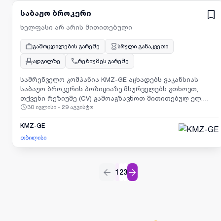
საბაჟო ბროკერი
ხელფასი არ არის მითითებული
გამოცდილების გარეშე
სრული განაკვეთი
ადგილზე
რეზიუმეს გარეშე
სამრეწველო კომპანია KMZ-GE აცხადებს ვაკანსიას
საბაჟო ბროკერის პოზიციაზე.მსურველებს გთხოვთ,
თქვენი რეზიუმე (CV) გამოაგზავნოთ მითითებულ ელ.
30 ივლისი - 29 აგვისტო
ფოსტაზე:
HR@kmz.ge
შესაბამისი ვაკანსიის
მითითებითდაგვიკავშირდეთ ნომერზე (სამუშაო
საათებში)მდებარეობა: თბილისი,
KMZ-GE
საბურთალოდამატებითი მოთხოვნა: რუსული ენის ცოდნა
თბილისი
1
2
3