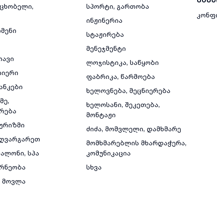
მცხობელი,
სპორტი, გართობა
კონფ
ინჟინერია
რმენი
სტაჟირება
მენეჯმენტი
თავი
ლოჯისტიკა, საწყობი
რიერი
ფაბრიკა, წარმოება
ანკები
ხელოვნება, მეცნიერება
მე,
ხელოსანი, შეკეთება,
რება
მონტაჟი
ტურიზმი
ძიძა, მომვლელი, დამხმარე
ზღვარგარეთ
მომხმარებლის მხარდაჭერა,
ალონი, სპა
კომუნიკაცია
რნეობა
სხვა
 მოვლა