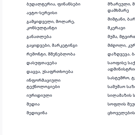
ბუღალტერია, ფინანსები
მზარეული, 
დამხმარე
ავტო-სერვისი
მიმტანი, ბა
გამყიდველი, მოლარე,
კონსულტანტი
მკერავი
განათლება
მუშა, მტვირ
გაყიდვები, მარკეტინგი
მძღოლი, კუ
რემონტი, მშენებლობა
დაზღვევა, ბ
დასუფთავება
საოფისე საქ
ადმინისტრი
დაცვა, უსაფრთხოება
სასტუმრო, 
ინფორმაციული
ტექნოლოგიები
სამუშაო სა
იურიდიული
სილამაზის ს
მედია
სოფლის მეუ
მედიცინა
ცხოველების