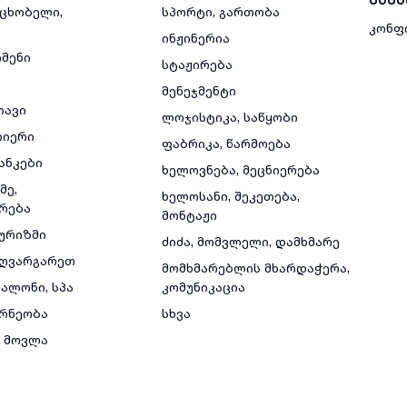
მცხობელი,
სპორტი, გართობა
კონფ
ინჟინერია
რმენი
სტაჟირება
მენეჯმენტი
თავი
ლოჯისტიკა, საწყობი
რიერი
ფაბრიკა, წარმოება
ანკები
ხელოვნება, მეცნიერება
მე,
ხელოსანი, შეკეთება,
რება
მონტაჟი
ტურიზმი
ძიძა, მომვლელი, დამხმარე
ზღვარგარეთ
მომხმარებლის მხარდაჭერა,
ალონი, სპა
კომუნიკაცია
რნეობა
სხვა
 მოვლა