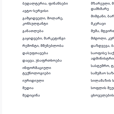
ბუღალტერია, ფინანსები
მზარეული, 
დამხმარე
ავტო-სერვისი
მიმტანი, ბა
გამყიდველი, მოლარე,
კონსულტანტი
მკერავი
განათლება
მუშა, მტვირ
გაყიდვები, მარკეტინგი
მძღოლი, კუ
რემონტი, მშენებლობა
დაზღვევა, ბ
დასუფთავება
საოფისე საქ
ადმინისტრი
დაცვა, უსაფრთხოება
სასტუმრო, 
ინფორმაციული
ტექნოლოგიები
სამუშაო სა
იურიდიული
სილამაზის ს
მედია
სოფლის მეუ
მედიცინა
ცხოველების