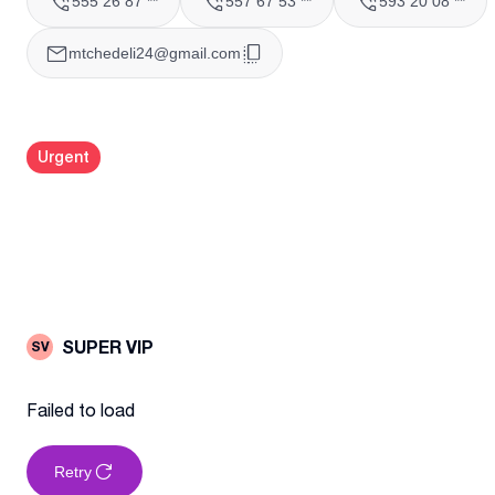
555 26 87 **
557 67 53 **
593 20 08 **
mtchedeli24@gmail.com
Urgent
SUPER VIP
SV
Failed to load
Retry