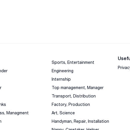
Usefu
Sports, Entertainment
Privac
nder
Engineering
Internship
r
Top management, Manager
Transport, Distribution
nks
Factory, Production
ess, Managment
Art, Science
m
Handyman, Repair, Installation
Nanny, Caretaker, Helper