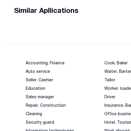
Similar Apllications
Accounting, Finance
Cook, Baker
Auto service
Waiter, Barte
Seller, Cashier
Tailor
Education
Worker, loade
Sales manager
Driver
Repair, Construction
Insurance, Ba
Cleaning
Office busin
Security guard
Hotel, Touris
Information technologies
Work abroad