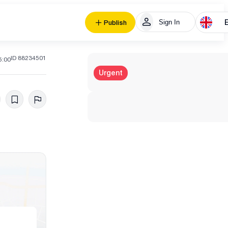
Sign In
Publish
ID 88234501
5:00
Urgent