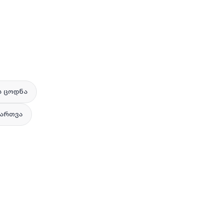
ს ცოდნა
მართვა