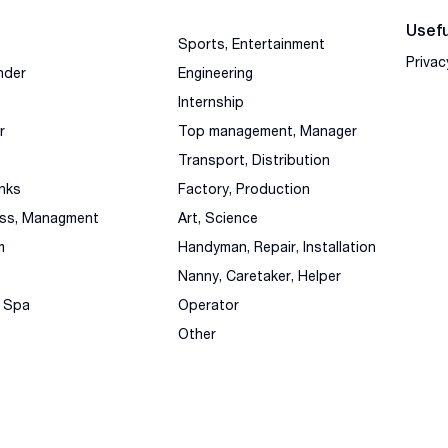
Usefu
Sports, Entertainment
Privac
nder
Engineering
Internship
r
Top management, Manager
Transport, Distribution
nks
Factory, Production
ess, Managment
Art, Science
m
Handyman, Repair, Installation
Nanny, Caretaker, Helper
, Spa
Operator
Other