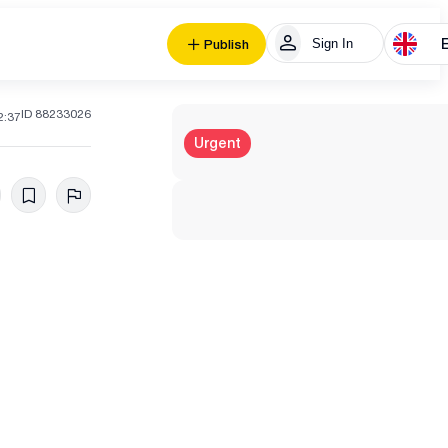
Sign In
Publish
ID 88233026
2:37
Urgent