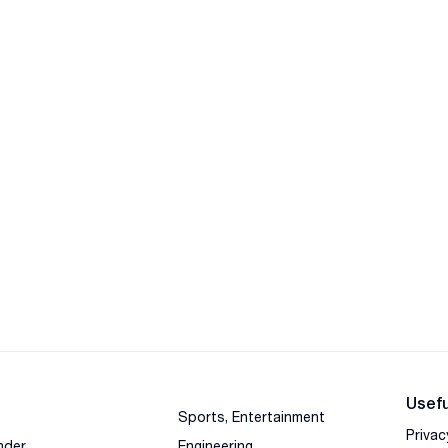
Usefu
Sports, Entertainment
Privac
nder
Engineering