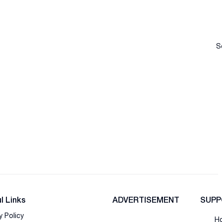
S
l Links
ADVERTISEMENT
SUPP
y Policy
Ho