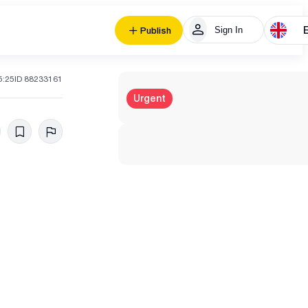
Sign In
Publish
5:25
ID 88233161
Urgent