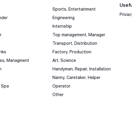
Usefu
Sports, Entertainment
Privac
nder
Engineering
Internship
r
Top management, Manager
Transport, Distribution
nks
Factory, Production
ess, Managment
Art, Science
m
Handyman, Repair, Installation
Nanny, Caretaker, Helper
, Spa
Operator
Other