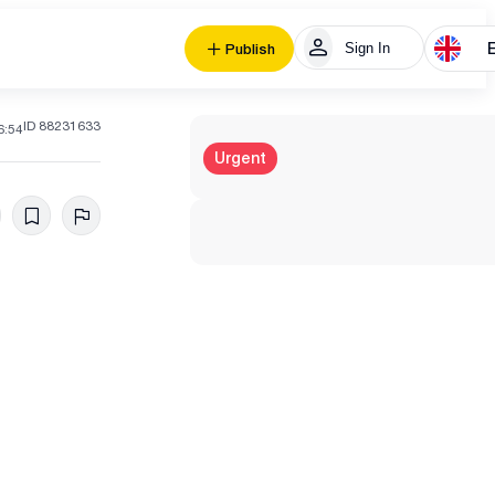
Sign In
Publish
ID 88231633
6:54
Urgent