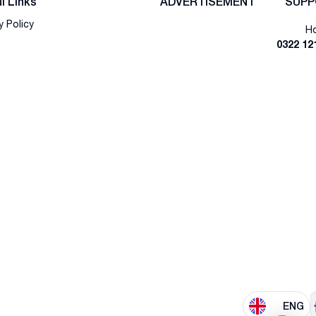
l Links
ADVERTISEMENT
SUPP
y Policy
Ho
0322 12
ENG