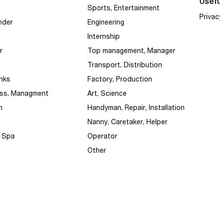
Usefu
Sports, Entertainment
Privac
nder
Engineering
Internship
r
Top management, Manager
Transport, Distribution
nks
Factory, Production
ess, Managment
Art, Science
m
Handyman, Repair, Installation
Nanny, Caretaker, Helper
, Spa
Operator
Other