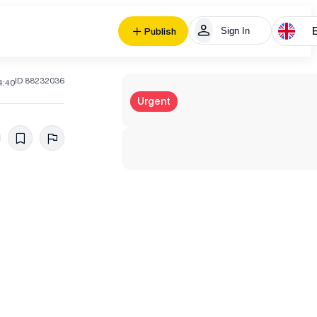
Sign In
Publish
ID 88232036
4:40
Urgent