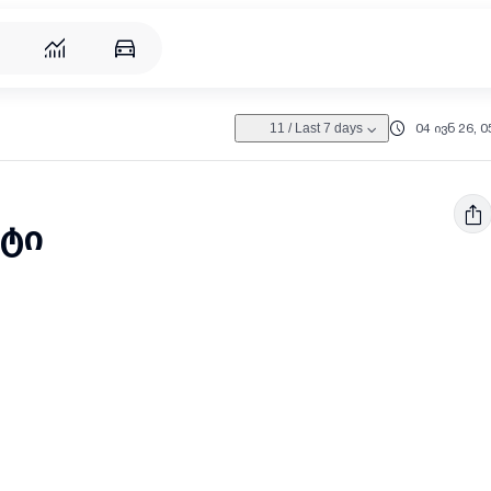
04 ივნ 26, 0
11
/
Last 7 days
ტი