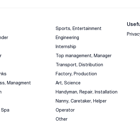
Usefu
Sports, Entertainment
Privac
nder
Engineering
Internship
r
Top management, Manager
Transport, Distribution
nks
Factory, Production
ess, Managment
Art, Science
m
Handyman, Repair, Installation
Nanny, Caretaker, Helper
, Spa
Operator
Other