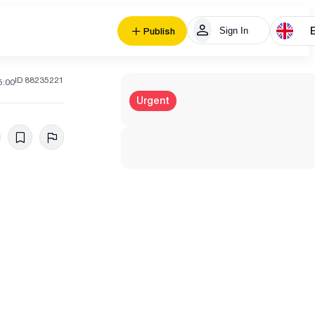
Sign In
Publish
ID 88235221
5:00
Urgent