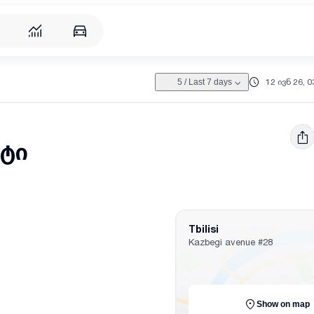
12 ივნ 26, 0
5
/
Last 7 days
ტი
Tbilisi
Kazbegi avenue
#28
Show on map