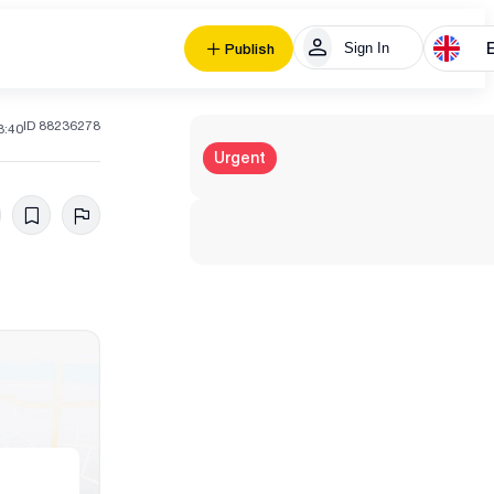
Sign In
Publish
ID 88236278
3:40
Urgent