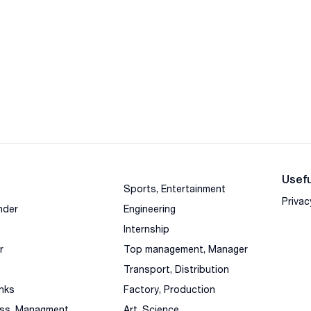
Usefu
Sports, Entertainment
Privac
nder
Engineering
Internship
r
Top management, Manager
Transport, Distribution
nks
Factory, Production
ess, Managment
Art, Science