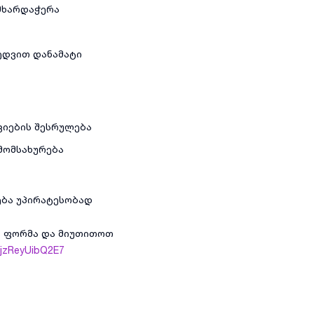
 მხარდაჭერა
ხედვით დანამატი
ციების შესრულება
მომსახურება
ება უპირატესობად
ის ფორმა და მიუთითოთ
LjjzReyUibQ2E7