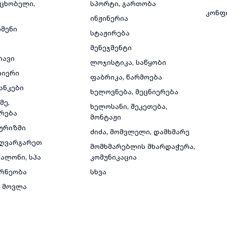
მცხობელი,
სპორტი, გართობა
კონფ
ინჟინერია
რმენი
სტაჟირება
მენეჯმენტი
თავი
ლოჯისტიკა, საწყობი
რიერი
ფაბრიკა, წარმოება
ანკები
ხელოვნება, მეცნიერება
მე,
ხელოსანი, შეკეთება,
რება
მონტაჟი
ტურიზმი
ძიძა, მომვლელი, დამხმარე
ზღვარგარეთ
მომხმარებლის მხარდაჭერა,
ალონი, სპა
კომუნიკაცია
რნეობა
სხვა
 მოვლა