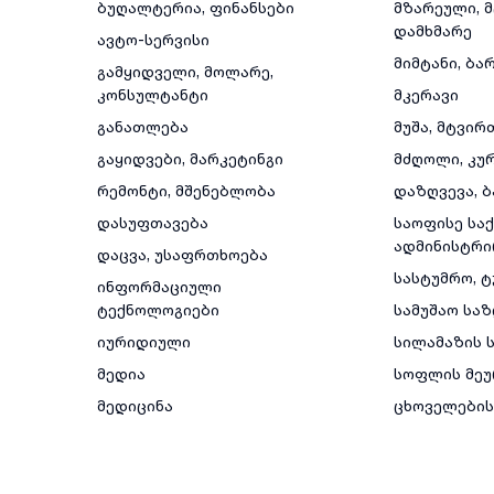
ბუღალტერია, ფინანსები
მზარეული, 
დამხმარე
ავტო-სერვისი
მიმტანი, ბა
გამყიდველი, მოლარე,
კონსულტანტი
მკერავი
განათლება
მუშა, მტვირ
გაყიდვები, მარკეტინგი
მძღოლი, კუ
რემონტი, მშენებლობა
დაზღვევა, ბ
დასუფთავება
საოფისე საქ
ადმინისტრი
დაცვა, უსაფრთხოება
სასტუმრო, 
ინფორმაციული
ტექნოლოგიები
სამუშაო სა
იურიდიული
სილამაზის ს
მედია
სოფლის მეუ
მედიცინა
ცხოველების