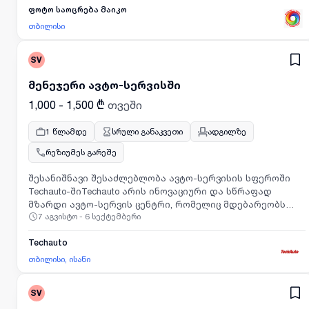
ფოტო საოცრება მაიკო
თბილისი
SV
მენეჯერი ავტო-სერვისში
1,000 - 1,500 ₾
თვეში
1 წლამდე
სრული განაკვეთი
ადგილზე
რეზიუმეს გარეშე
შესანიშნავი შესაძლებლობა ავტო-სერვისის სფეროში
Techauto-შიTechauto არის ინოვაციური და სწრაფად
მზარდი ავტო-სერვის ცენტრი, რომელიც მდებარეობს
7 აგვისტო - 6 სექტემბერი
თბილისში, ისნის რაიონში. კომპანია გამოირჩევა
მაღალი ხარისხის მომსახურებით, თანამედროვე
ტექნოლოგიების გამოყენებითა და კლიენტზე
Techauto
ორიენტირებული მიდგომით. ჩვენი გუნდი შედგება
თბილისი, ისანი
პროფესიონალებისგან, რომლებიც მუდმივად ზრუნავენ
მომსახურების გაუმჯობესებასა და მომხმარებელთა
SV
კმაყოფილებაზე. თუ გსურთ დაიწყოთ კარიერა ავტო-