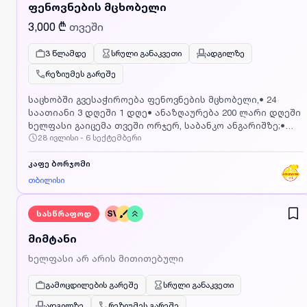
ფენოვნების მცხობელი
3,000 ₾
თვეში
3 წლამდე
სრული განაკვეთი
ადგილზე
რეზიუმეს გარეშე
საცხობში გვესაჭიროება ფენოვნების მცხობელი,• 24
საათიანი 3 დღეში 1 დღე• ანაზღაურება 200 ლარი დღეში
ხელფასი გაიცემა თვეში ორჯერ, საბანკო ანგარიშზე;•
28 ივლისი - 6 სექტემბერი
მოვალეობები: ფენოვანი და ნახევრადფენოვან ცომში
პროდუქციის ცხობა (მცხობელს არ ეხება ცომისა და
შიგთავსების მომზადბა);• გამოცდილება
კაფე ბორჯომი
აუცილებელია.ობიექტი მდებარეობს თბილისის
თბილისი
გასასვლელში თბილისი მოლთან ახლოს,
ტრანსპორტირება უზრუნველყოფილია სარაჯიშვილის
სასწრაფოდ
SV
მეტროდანდაინტერესებული პირები დაგვიკავშირდით
მითითებულ ნომერზე ან გამოაგზავნეთ CV
მიმტანი
ფოტოსურათით მეილზე LLCBORJOMI@gmail.com,
აუცილებელია მიუთითოთ რომელ ვაკანსიაზე აგზავნით
ხელფასი არ არის მითითებული
CV_ს
გამოცდილების გარეშე
სრული განაკვეთი
ადგილზე
რეზიუმეს გარეშე