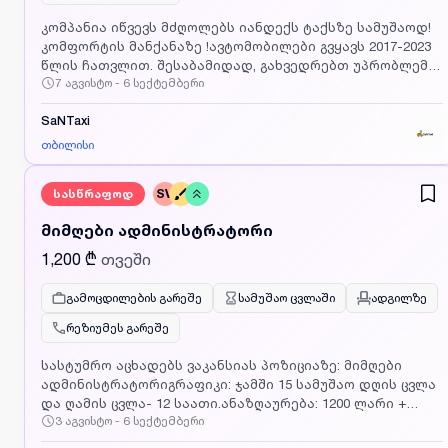
კომპანია იწვევს მძღოლებს იანდექს ტაქსზე სამუშაოდ!
კომფორტის მანქანაზე !ავტომობილები გვყავს 2017-2023
წლის ჩათვლით. შესაბამიდად, გახვედრებთ უპრობლემო
7 აგვისტო - 6 სექტემბერი
ახალ მანქანებს,რომლებიც გზადაგზა არ
გაფუჭდება.დაზღვეულია 21-წლიდან 100%-ით.მძღოლებს
ვთავაზობთ ყველაზე კონკურენტულ პირობებს მეგობრულ
SaNTaxi
გარემოში. ჩვენს თითოეულ დანაპირებზე ვართ
თბილისი
პასუხისმგებელი და ადგილზე მოსვლისას სიურპრიზები
არ დაგხვდებათ; • ერთ მანქანაზე ზის მხოლოდ ერთი
სასწრაფოდ
SV
მძღოლი. მანქანით მიდის სახლში და დილით იწყებს
სახლიდან მუშაობას;• დღიური შემოსავალი: 70- 120
მიმღები ადმინისტრატორი
ლარი. მოვალეობები: მანქანის გარეცხვა; გრაფიკით
მუშაობის წესების გათვალისწინება. მოთხოვნები:
1,200 ₾
თვეში
მინიმუმ 2 წლიანი მართვის გამოცდილება; ვეძებთ
მოწესრიგებულ და გამოცდილ მძღოლებს; მინიმუმ 3
გამოცდილების გარეშე
სამუშაო ცვლაში
ადგილზე
თვით მუშაობის სურვილით დეტალური
რეზიუმეს გარეშე
ინფორმაციისთვის დაგვიკავშირდით ნომერზე.
სასტუმრო აცხადებს ვაკანსიას პოზიციაზე: მიმღები
ადმინისტრატორიგრაფიკი: ჯამში 15 სამუშაო დღის ცვლა
და ღამის ცვლა- 12 საათი.ანაზღაურება: 1200 ლარი +
3 აგვისტო - 6 სექტემბერი
კვებაძირითადი მოვალეობები:სტუმრების მიღება,
რეგისტრაცია და განთავსება ჯავშნების პროგრამაში