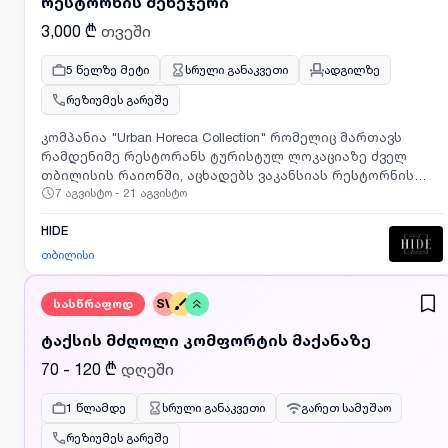
რესტორნის მენეჯერი
ინფორმაციისთვის დაგვიკავშირიდით მითითებულ
ნომერზე."
3,000 ₾
თვეში
5 წელზე მეტი
სრული განაკვეთი
ადგილზე
რეზიუმეს გარეშე
კომპანია "Urban Horeca Collection" რომელიც მართავს
რამდენიმე რესტორანს ტურისტულ ლოკაციაზე ძველ
თბილისის რაიონში, აცხადებს ვაკანსიას რესტორნის
7 აგვისტო - 21 აგვისტო
მენეჯერის პოზიციაზე.
HIDE
თბილისი
სასწრაფოდ
SV
ტაქსის მძღოლი კომფორტის მაქანაზე
70 - 120 ₾
დღეში
1 წლამდე
სრული განაკვეთი
გარეთ სამუშაო
რეზიუმეს გარეშე