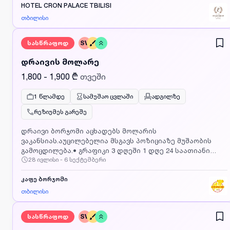
აღნიშვნასატელეფონო ზარებზე პასუხი გუნდურად
HOTEL CRON PALACE TBILISI
მუშაობის უნარი და
თბილისი
კოლეგიალურობამოთხოვნილებები:ინგლისური ენის
ცოდნა - სავალდებულო, რუსული სასურველი საოფისე
სასწრაფოდ
SV
პროგრამების საბაზისო დონეზე ცოდნადაინტერესების
შემთხვევაში გთხოვთ გამოაგზავნოთ თქვენი CV
დრაივის მოლარე
მოცემულ ელექტრონულ ფოსტაზე reservation@cronpalace.ge,
ან დაგვიკავშირდით მოცემულ ნომერზე.
1,800 - 1,900 ₾
თვეში
1 წლამდე
სამუშაო ცვლაში
ადგილზე
რეზიუმეს გარეშე
დრაივი ბორჯომი აცხადებს მოლარის
ვაკანსიას.აუცილებელია მსგავს პოზიციაზე მუშაობის
გამოცდილება.• გრაფიკი 3 დღეში 1 დღე 24 საათიანი
28 ივლისი - 6 სექტემბერი
გრაფიკი• ანაზღაურება 160 ლარი 24 საათში• ხელფასი
გაიცემა თვეში ორჯერ, საბანკო
ანგარიშზე;დაინტერესებული პირები დაგვიკავშირდით
კაფე ბორჯომი
მითითებულ ნომერზე ან გამოაგზავნეთ CV
თბილისი
ფოტოსურათით მეილზე LLCBORJOMI@gmail.com
აუცილებელია მიუთითოთ რომელ ვაკანსიაზე აგზავნით
სასწრაფოდ
SV
CV_ს