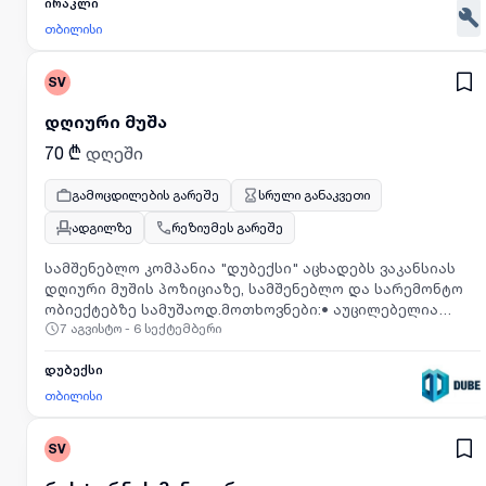
ირაკლი
თბილისი
SV
დღიური მუშა
70 ₾
დღეში
გამოცდილების გარეშე
სრული განაკვეთი
ადგილზე
რეზიუმეს გარეშე
სამშენებლო კომპანია "დუბექსი" აცხადებს ვაკანსიას
დღიური მუშის პოზიციაზე, სამშენებლო და სარემონტო
ობიექტებზე სამუშაოდ.მოთხოვნები:• აუცილებელია
7 აგვისტო - 6 სექტემბერი
სამშენებლო ხელსაწყოების და ინსტრუმენტების
გამოყენების ცოდნა.პირობები:• ანაზღაურება გაიცემა
თვეში ორჯერ;• ხელფასი განისაზღვრება 1 დღე 70 ლარი,
დუბექსი
+კვება, მაგრამ არ გაიცემა ყოველდღიურად;• სამუშაო
თბილისი
დრო განისაზღვრება ორშაბათიდან შაბათის ჩათვლით
დილის 9 დან საღამოს 6 მდე. 1 საათი შესვენება.•
SV
ხელფასი ირიცხება მხოლოდ ბანკში. (არ ხდება ხელზე
გაცემა ან სხვის ანგარიშზე ჩარიცხვა);• დეტალური