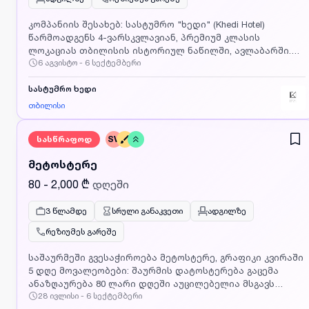
კომპანიის შესახებ: სასტუმრო "ხედი" (Khedi Hotel)
წარმოადგენს 4-ვარსკვლავიან, პრემიუმ კლასის
ლოკაციას თბილისის ისტორიულ ნაწილში, ავლაბარში.
6 აგვისტო - 6 სექტემბერი
სასტუმრო აერთიანებს 57 დახვეწილ ნომერს და 2
მაღალი კლასის რესტორანს. რესტორან "ხედში"
სტუმრობისას, მომხმარებელს დახვდება ბუტიკის სტილის
სასტუმრო ხედი
მწვანე გარემო, ძველი და თანამედროვე თბილისის
თბილისი
უნიკალური ხედები, განსაკუთრებული ქართული და
ევროპული სამზარეულოს შერწყმა და მაღალი ხარისხის
სასწრაფოდ
SV
მომსახურება.ვაკანსია: მიმტანი (რესტორანი
"ხედი")გუნდში ვიწვევთ ენერგიულ, კეთილგანწყობილ და
მეტოსტერე
პასუხისმგებლობიან თანამშრომლებს, რომელთაც სურთ
განვითარება სტუმარ-მასპინძლობის სფეროში და
80 - 2,000 ₾
დღეში
მაღალი ხარისხის სერვისის უზრუნველყოფა. ძირითადი
მოვალეობები: მენიუს სრულყოფილი ცოდნა და
3 წლამდე
სრული განაკვეთი
ადგილზე
სტუმრებისთვის კერძებისა და სასმელების
რეზიუმეს გარეშე
პროფესიონალური შეთავაზება; შეკვეთების დროული და
ზუსტი მიწოდება; მაგიდების სერვირება და დარბაზის
საშაურმეში გვესაჭიროება მეტოსტერე, გრაფიკი კვირაში
მოწესრიგება; ანგარიშსწორების პროცესის მართვა
5 დღე მოვალეობები: შაურმის დატოსტერება გაცემა
(ჩეკების მომზადება); ბანკეტებისა და კონფერენციული
ანაზღაურება 80 ლარი დღეში აუცილებელია მსგავს
ღონისძიებების სტუმართა მომსახურება; შრომის
28 ივლისი - 6 სექტემბერი
პოზიციაზე მუშაობის გამოცდილება ხელფასი გაიცემა
უსაფრთხოების და ჰიგიენის სტანდარტების