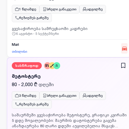
+ დანამატს გარკვეული კატეგორიის მაგიდებიდან;
პროფესიული განვითარების შესაძლებლობას; სამუშაო
1 წლამდე
სრული განაკვეთი
ადგილზე
გარემოს, რომელიც ორიენტირებულია ხარისხზე; ღამის
რეზიუმეს გარეშე
ტრანსპორტირებას; კვებას; ფიტპასს, სამედიცინო
დაზღვევას. გთხოვთ, გამოაგზავნოთ თქვენი რეზიუმე
გვესაჭიროება სამრეცხაოში კადრები
მისამართზე: hr@khedihotel.ge სათაურის ველში მიუთითეთ
6 აგვისტო - 5 სექტემბერი
პოზიციის დასახელება — "მიმტანი"გაცნობებთ, რომ
თქვენს მიერ გამოგზავნილი მონაცემები დამუშავდება
Mari
"პერსონალურ მონაცემთა დაცვის შესახებ"
თბილისი
საქართველოს კანონის შესაბამისად, ვაკანსიასთან
შესაბამისობის განსაზღვრის მიზნით. რეზიუმე შეიძლება
გამოყენებულ იქნას სხვა შესაბამისი პოზიციებისთვის
სასწრაფოდ
SV
და შეინახება მაქსიმუმ 1 წლის განმავლობაში.
მადლობას გიხდით დაინტერესებისთვის და გისურვებთ
მეტოსტერე
წარმატებას!
80 - 2,000 ₾
დღეში
3 წლამდე
სრული განაკვეთი
ადგილზე
რეზიუმეს გარეშე
საშაურმეში გვესაჭიროება მეტოსტერე, გრაფიკი კვირაში
5 დღე მოვალეობები: შაურმის დატოსტერება გაცემა
ანაზღაურება 80 ლარი დღეში აუცილებელია მსგავს