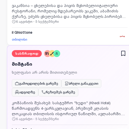
ვაკანსია – ცხელებისა და პიცის მცხობელიიტალიური
რესტორანი, რომელიც მდებარეობს ვაკეში, აბაშიძის
ქუჩაზე, ეძებს ცხელებისა და პიცის მცხობელს.პირობები:
6 აგვისტო - 5 სექტემბერი
ანაზღაურება: 1800 ლარი სამუშაო გრაფიკი: 2/2 11:00 -23:00
ხელფასი ირიცხება პირად საბანკო ანგარიშზე, თვეში
ერთხელ.საკვალიფიკაციო მოთხოვნა: სასურველია
il Ghiottone
მსგავს პოზიციაზე მუშაობის
თბილისი
გამოცდილება.დაინტერესების შემთხვევაში
დაგვიკავშირდით ნომერზე.
სასწრაფოდ
SV
მიმტანი
ხელფასი არ არის მითითებული
გამოცდილების გარეშე
სრული განაკვეთი
ადგილზე
რეზიუმეს გარეშე
კომპანიის შესახებ: სასტუმრო "ხედი" (Khedi Hotel)
წარმოადგენს 4-ვარსკვლავიან, პრემიუმ კლასის
ლოკაციას თბილისის ისტორიულ ნაწილში, ავლაბარში.
6 აგვისტო - 5 სექტემბერი
სასტუმრო აერთიანებს 57 დახვეწილ ნომერს და 2
მაღალი კლასის რესტორანს. რესტორან "ხედში"