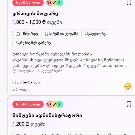
სასწრაფოდ
SV
მეტროდანდაინტერესებული პირები დაგვიკავშირდით
მითითებულ ნომერზე ან გამოაგზავნეთ CV
დრაივის მოლარე
ფოტოსურათით მეილზე LLCBORJOMI@gmail.com,
აუცილებელია მიუთითოთ რომელ ვაკანსიაზე აგზავნით
1,800 - 1,900 ₾
თვეში
CV_ს
1 წლამდე
სამუშაო ცვლაში
ადგილზე
რეზიუმეს გარეშე
დრაივი ბორჯომი აცხადებს მოლარის
ვაკანსიას.აუცილებელია მსგავს პოზიციაზე მუშაობის
გამოცდილება.• გრაფიკი 3 დღეში 1 დღე 24 საათიანი
28 ივლისი - 5 სექტემბერი
გრაფიკი• ანაზღაურება 160 ლარი 24 საათში• ხელფასი
გაიცემა თვეში ორჯერ, საბანკო
ანგარიშზე;დაინტერესებული პირები დაგვიკავშირდით
კაფე ბორჯომი
მითითებულ ნომერზე ან გამოაგზავნეთ CV
თბილისი
ფოტოსურათით მეილზე LLCBORJOMI@gmail.com
აუცილებელია მიუთითოთ რომელ ვაკანსიაზე აგზავნით
სასწრაფოდ
SV
CV_ს
მიმღები ადმინისტრატორი
1,200 ₾
თვეში