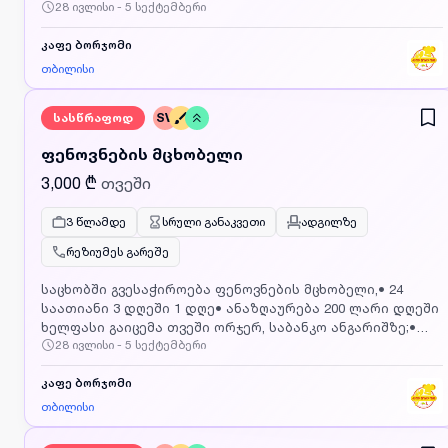
28 ივლისი - 5 სექტემბერი
პოზიციაზე მუშაობის გამოცდილება ხელფასი გაიცემა
თვეში ორჯერ, საბანკო ანგარიშზე, ობიექტი მდებარეობს
თბილისის გასასვლელში თბილისი მოლთან ახლოს,
კაფე ბორჯომი
ტრანსპორტირება უზრუნველყოფილია სარაჯიშვილის
თბილისი
მეტროდან დაინტერესებული პირები დაგვიკავშირდით
მითითებულ ნომერზე ან გამოაგზავნეთ CV
სასწრაფოდ
SV
ფოტოსურათით მეილზე LLCBORJOMI@gmail.com
აუცილებელია მიუთითოთ რომელ ვაკანსიაზე აგზავნით
ფენოვნების მცხობელი
CV_ს
3,000 ₾
თვეში
3 წლამდე
სრული განაკვეთი
ადგილზე
რეზიუმეს გარეშე
საცხობში გვესაჭიროება ფენოვნების მცხობელი,• 24
საათიანი 3 დღეში 1 დღე• ანაზღაურება 200 ლარი დღეში
ხელფასი გაიცემა თვეში ორჯერ, საბანკო ანგარიშზე;•
28 ივლისი - 5 სექტემბერი
მოვალეობები: ფენოვანი და ნახევრადფენოვან ცომში
პროდუქციის ცხობა (მცხობელს არ ეხება ცომისა და
შიგთავსების მომზადბა);• გამოცდილება
კაფე ბორჯომი
აუცილებელია.ობიექტი მდებარეობს თბილისის
თბილისი
გასასვლელში თბილისი მოლთან ახლოს,
ტრანსპორტირება უზრუნველყოფილია სარაჯიშვილის