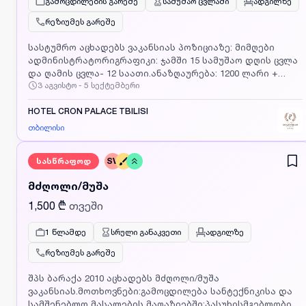
გამოცდილების გარეშე
სამუშაო ცვლაში
ადგილზე
რეზიუმეს გარეშე
სასტუმრო აცხადებს ვაკანსიას პოზიციაზე: მიმღები
ადმინისტრატორიგრაფიკი: ჯამში 15 სამუშაო დღის ცვლა
და ღამის ცვლა- 12 საათი.ანაზღაურება: 1200 ლარი +
3 აგვისტო - 5 სექტემბერი
კვებაძირითადი მოვალეობები:სტუმრების მიღება,
რეგისტრაცია და განთავსება ჯავშნების პროგრამაში
აღნიშვნასატელეფონო ზარებზე პასუხი გუნდურად
HOTEL CRON PALACE TBILISI
მუშაობის უნარი და
თბილისი
კოლეგიალურობამოთხოვნილებები:ინგლისური ენის
ცოდნა - სავალდებულო, რუსული სასურველი საოფისე
სასწრაფოდ
SV
პროგრამების საბაზისო დონეზე ცოდნადაინტერესების
შემთხვევაში გთხოვთ გამოაგზავნოთ თქვენი CV
მძღოლი/მუშა
მოცემულ ელექტრონულ ფოსტაზე reservation@cronpalace.ge,
ან დაგვიკავშირდით მოცემულ ნომერზე.
1,500 ₾
თვეში
1 წლამდე
სრული განაკვეთი
ადგილზე
რეზიუმეს გარეშე
შპს ბარაქა 2010 აცხადებს მძღოლი/მუშა
ვაკანსიას.მოთხოვნები:გამოცდილება სანტექნიკისა და
სამშენებლო მასალების მაღაზიებში;პასუხისმგებლობის